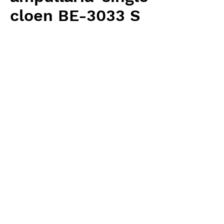
cloen BE-3033 S
価
￥2,500
格
消費税抜き
数量
*
カートに追加する
Borneo Exotics 輸入予約苗 Low land
Type
お支払方法について
輸入予約商品の場合には、お支払
返品・返金ポリシー