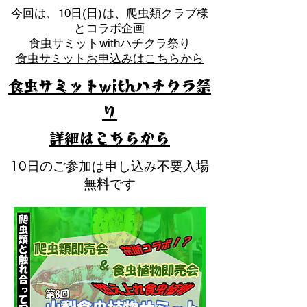
​今回は、10日(日)は、爬虫類クラブ様
とコラボ企画
​食虫サミットwithハチクラ祭り
食虫サミットお申込みはこちらから
食虫サミットwithハチクラ祭
り
​詳細はこちらから
10日のご参加は申し込み不要入場
無料です