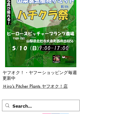
ヤフオク！・ヤフーショッピング毎週
更新中
​Ｈiro’s Pitcher Plants ヤフオク！店