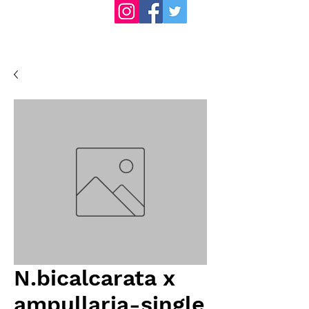
N.bicalcarata x
ampullaria-single