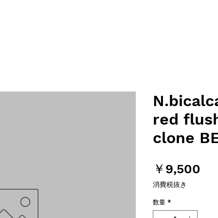
N.bicalc
red flus
clone B
価
￥9,500
格
消費税抜き
数量
*