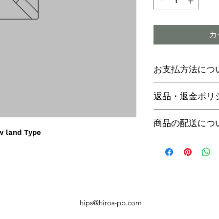
カ
お支払方法につ
輸入予約商品の
返品・返金ポリ
わらず必ず
代金
paypal決済
ご予約後は、受
商品の配送につ
paypalご利
セル出来ません
 land Type
商品入荷次第、p
商品入荷までに
ヤマト運輸でお
内致します。
遅い場合で3～
【商品発送のタ
います。
輸入予約商品は
万が一運送時の
ん
う商品が到着の
商品入荷が近く
hips@hiros-pp.com
り替えさせてい
絡いたしますの