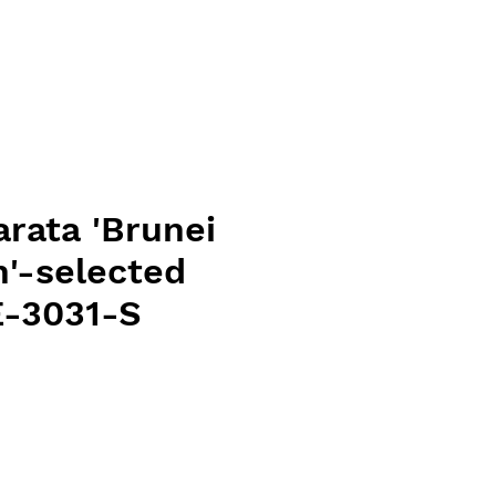
arata 'Brunei
h'-selected
E-3031-S