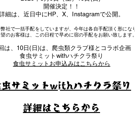
​開催決定！！
詳細は、近日中にHP、X、Instagramで公開。
を弊社で一括手配をしていますが、今年は各自手配頂く形にな
泊希望のお客様は、この日程で早めに宿の手配をお願い致します
今回は、10日(日)は、爬虫類クラブ様とコラボ企画
​食虫サミットwithハチクラ祭り
食虫サミットお申込みはこちらから
食虫サミットwithハチクラ祭り
​詳細はこちらから