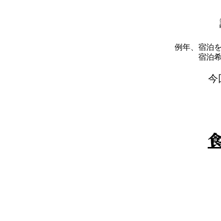
例年、宿泊
​宿
​