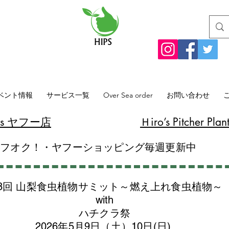
ベント情報
サービス一覧
Over Sea order
お問い合わせ
lants ヤフー店
​Ｈiro’s Pitcher
ヤフオク！・ヤフーショッピング毎週更新中
8回 山梨食虫植物サミット～燃え上れ食虫植物～
with
​ハチクラ祭
2026年5月9日（土）10日(日)