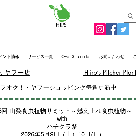
ベント情報
サービス一覧
Over Sea order
お問い合わせ
lants ヤフー店
​Ｈiro’s Pitcher
ヤフオク！・ヤフーショッピング毎週更新中
8回 山梨食虫植物サミット～燃え上れ食虫植物～
with
​ハチクラ祭
2026年5月9日（土）10日(日)