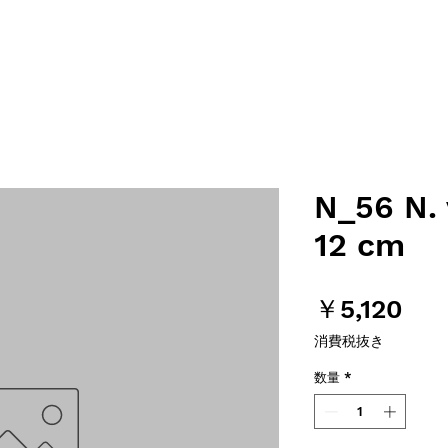
N_56 N. 
12 cm
価
￥5,120
格
消費税抜き
数量
*