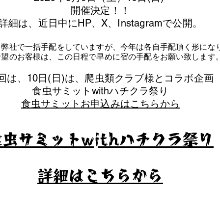
​開催決定！！
詳細は、近日中にHP、X、Instagramで公開。
を弊社で一括手配をしていますが、今年は各自手配頂く形にな
泊希望のお客様は、この日程で早めに宿の手配をお願い致します
今回は、10日(日)は、爬虫類クラブ様とコラボ企画
​食虫サミットwithハチクラ祭り
食虫サミットお申込みはこちらから
食虫サミットwithハチクラ祭り
​詳細はこちらから