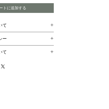
ートに追加する
いて
場合には、お支払方法に関
シー
引換
をご選択ください
ご希望のお客様は備考欄より
付期間内であってもキャン
いて
用の旨お伝えください。
ので予めご了承下さい
aypalご決済の方法をご案
は、早い場合で1～2か月、
届け致します
4か月程度かかる場合もござ
イミング】
事前に配達指定が出来ませ
商品の破損または注文と違
場合は、責任を持ってお取
なりましたら、事前にご連
ただきますが、商品の特性
で、迅速にお受け取り下さ
、株が確保できない場合が
の場合にはご注文キャンセ
ついて】