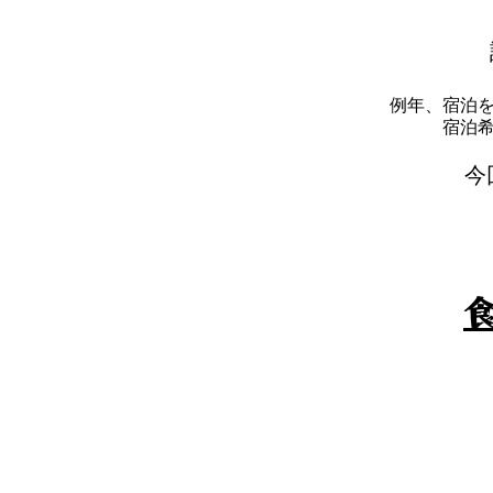
例年、宿泊
​宿
​