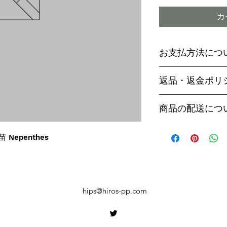
カ
お支払方法につ
輸入予約商品の
返品・返金ポリ
わらず必ず
代金
paypal決済
ご予約後は、受
商品の配送につ
paypalご利
セル出来ません
商品入荷次第、p
商品入荷までに
ヤマト運輸でお
苗 Nepenthes
内致します。
遅い場合で3～
【商品発送のタ
います。
輸入予約商品は
万が一運送時の
ん
う商品が到着の
商品入荷が近く
hips@hiros-pp.com
り替えさせてい
絡いたしますの
上、同等の商品
い。
御座います。そ
【お届け日時に