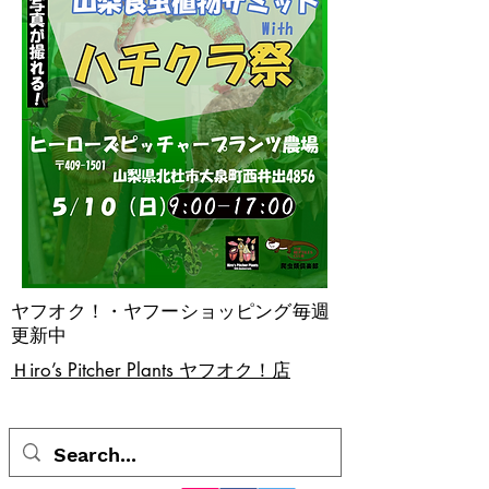
ヤフオク！・ヤフーショッピング毎週
更新中
​Ｈiro’s Pitcher Plants ヤフオク！店