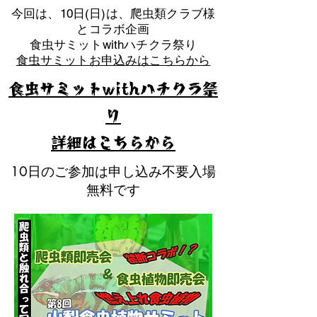
​今回は、10日(日)は、爬虫類クラブ様
とコラボ企画
​食虫サミットwithハチクラ祭り
食虫サミットお申込みはこちらから
食虫サミットwithハチクラ祭
り
​詳細はこちらから
10日のご参加は申し込み不要入場
無料です