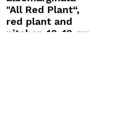
"All Red Plant“,
red plant and
pitcher, 10-12 cm
価
￥5,760
格
消費税抜き
数量
*
カートに追加する
Carnivrous And More 輸入予約苗
Nepenthes