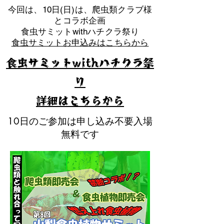
​今回は、10日(日)は、爬虫類クラブ様
とコラボ企画
​食虫サミットwithハチクラ祭り
食虫サミットお申込みはこちらから
食虫サミットwithハチクラ祭
り
​詳細はこちらから
10日のご参加は申し込み不要入場
無料です