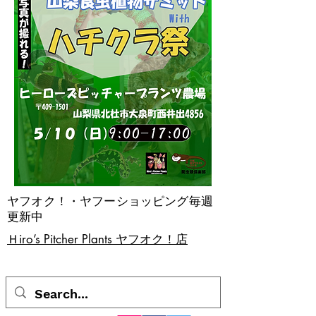
ヤフオク！・ヤフーショッピング毎週
更新中
​Ｈiro’s Pitcher Plants ヤフオク！店