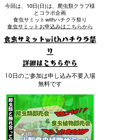
​今回は、10日(日)は、爬虫類クラブ様
とコラボ企画
​食虫サミットwithハチクラ祭り
食虫サミットお申込みはこちらから
食虫サミットwithハチクラ祭
り
​詳細はこちらから
10日のご参加は申し込み不要入場
無料です