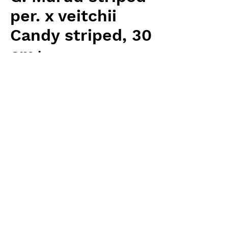
per. x veitchii
Candy striped, 30
cm+
価
￥27,200
格
消費税抜き
数量
*
カートに追加する
Carnivrous And More 輸入予約苗
Nepenthes