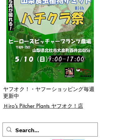
ヤフオク！・ヤフーショッピング毎週
更新中
​Ｈiro’s Pitcher Plants ヤフオク！店