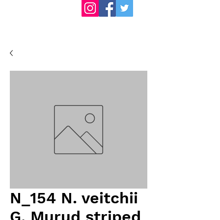
N_154 N. veitchii
G. Murud striped