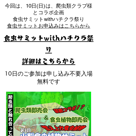
​今回は、10日(日)は、爬虫類クラブ様
とコラボ企画
​食虫サミットwithハチクラ祭り
食虫サミットお申込みはこちらから
食虫サミットwithハチクラ祭
り
​詳細はこちらから
10日のご参加は申し込み不要入場
無料です