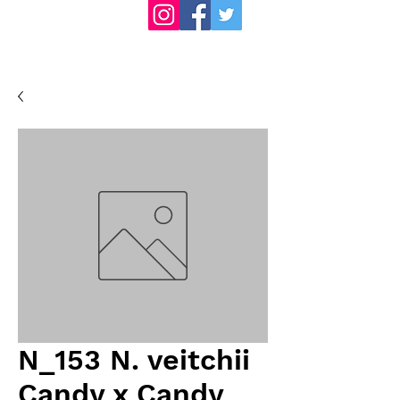
N_153 N. veitchii
Candy x Candy