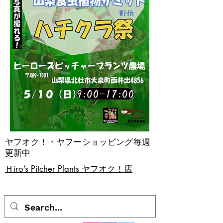
ヤフオク！・ヤフーショッピング毎週
更新中
​Ｈiro’s Pitcher Plants ヤフオク！店