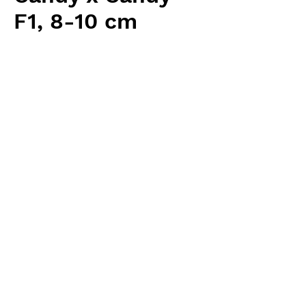
F1, 8-10 cm
価
￥18,880
格
消費税抜き
数量
*
カートに追加する
Carnivrous And More 輸入予約苗
Nepenthes
お支払方法について
輸入予約商品の場合には、お支払
返品・返金ポリシー