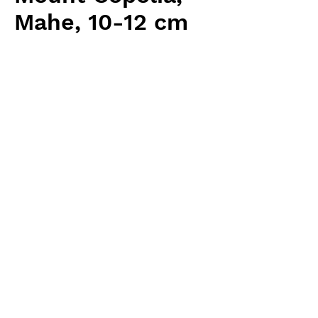
Mahe, 10-12 cm
価
￥12,160
格
消費税抜き
数量
*
カートに追加する
Carnivrous And More 輸入予約苗
Nepenthes
お支払方法について
輸入予約商品の場合には、お支払
返品・返金ポリシー