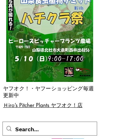
ヤフオク！・ヤフーショッピング毎週
更新中
​Ｈiro’s Pitcher Plants ヤフオク！店