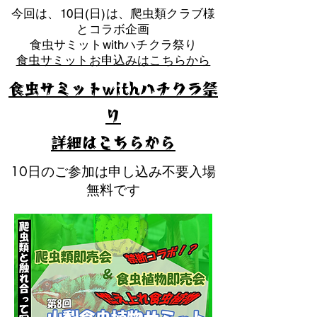
​今回は、10日(日)は、爬虫類クラブ様
とコラボ企画
​食虫サミットwithハチクラ祭り
食虫サミットお申込みはこちらから
食虫サミットwithハチクラ祭
り
​詳細はこちらから
10日のご参加は申し込み不要入場
無料です