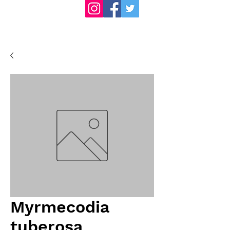
Myrmecodia
tuberosa