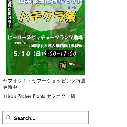
ヤフオク！・ヤフーショッピング毎週
更新中
​Ｈiro’s Pitcher Plants ヤフオク！店