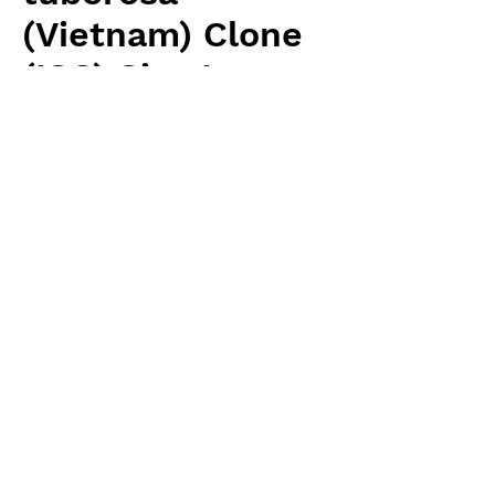
(Vietnam) Clone
(ISC) Size L
価
￥6,195
格
消費税抜き
数量
*
カートに追加する
Wistuba(AW) 輸入予約苗 Ant Plant
お支払方法について
輸入予約商品の場合には、お支払