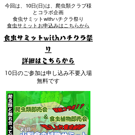
​今回は、10日(日)は、爬虫類クラブ様
とコラボ企画
​食虫サミットwithハチクラ祭り
食虫サミットお申込みはこちらから
食虫サミットwithハチクラ祭
り
​詳細はこちらから
10日のご参加は申し込み不要入場
無料です