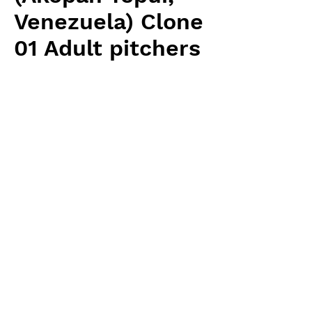
Venezuela) Clone
01 Adult pitchers
- flowering size
価
￥10,325
格
消費税抜き
数量
*
カートに追加する
Wistuba(AW) 輸入予約苗 Heliamphora
お支払方法について