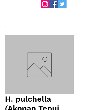
H. pulchella
(Akopan Tepui,