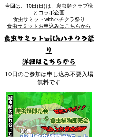
​今回は、10日(日)は、爬虫類クラブ様
とコラボ企画
​食虫サミットwithハチクラ祭り
食虫サミットお申込みはこちらから
食虫サミットwithハチクラ祭
り
​詳細はこちらから
10日のご参加は申し込み不要入場
無料です