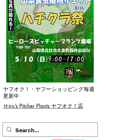
ヤフオク！・ヤフーショッピング毎週
更新中
​Ｈiro’s Pitcher Plants ヤフオク！店