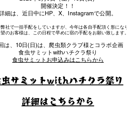
​開催決定！！
詳細は、近日中にHP、X、Instagramで公開。
を弊社で一括手配をしていますが、今年は各自手配頂く形にな
泊希望のお客様は、この日程で早めに宿の手配をお願い致します
今回は、10日(日)は、爬虫類クラブ様とコラボ企画
​食虫サミットwithハチクラ祭り
食虫サミットお申込みはこちらから
食虫サミットwithハチクラ祭り
​詳細はこちらから