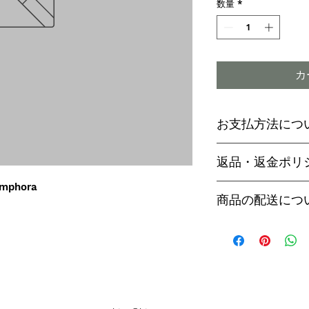
数量
*
カ
お支払方法につ
輸入予約商品の
返品・返金ポリ
わらず必ず
代金
mphora
paypal決済
ご予約後は、受
商品の配送につ
paypalご利
セル出来ません
商品入荷次第、p
商品入荷までに
ヤマト運輸でお
内致します。
遅い場合で3～
【商品発送のタ
います。
輸入予約商品は
万が一運送時の
ん
う商品が到着の
商品入荷が近く