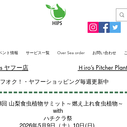
ベント情報
サービス一覧
Over Sea order
お問い合わせ
lants ヤフー店
​Ｈiro’s Pitcher
ヤフオク！・ヤフーショッピング毎週更新中
8回 山梨食虫植物サミット～燃え上れ食虫植物～
with
​ハチクラ祭
2026年5月9日（土）10日(日)