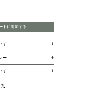
ートに追加する
いて
場合には、お支払方法に関
シー
引換
をご選択ください
ご希望のお客様は備考欄より
付期間内であってもキャン
いて
用の旨お伝えください。
ので予めご了承下さい
aypalご決済の方法をご案
は、早い場合で1～2か月、
届け致します
4か月程度かかる場合もござ
イミング】
事前に配達指定が出来ませ
商品の破損または注文と違
場合は、責任を持ってお取
なりましたら、事前にご連