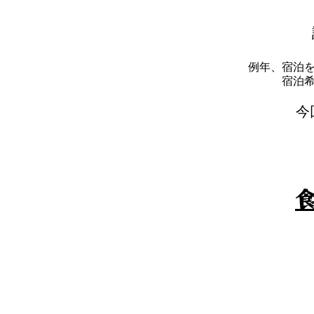
例年、宿泊
​宿
​