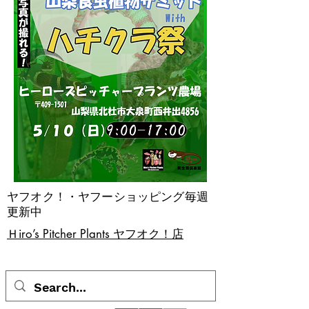
ヤフオク！・ヤフーショッピング毎週
更新中
​Ｈiro’s Pitcher Plants ヤフオク！店