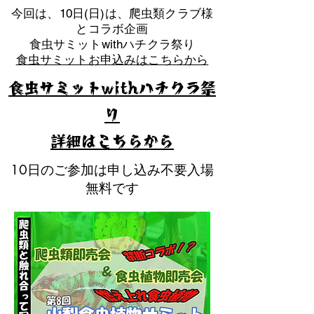
​今回は、10日(日)は、爬虫類クラブ様
とコラボ企画
​食虫サミットwithハチクラ祭り
食虫サミットお申込みはこちらから
食虫サミットwithハチクラ祭
り
​詳細はこちらから
10日のご参加は申し込み不要入場
無料です