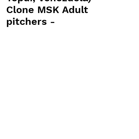
Clone MSK Adult
pitchers -
medium size
価
￥24,780
格
消費税抜き
数量
*
カートに追加する
Wistuba(AW) 輸入予約苗 Heliamphora
お支払方法について