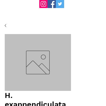
H.
exappendiculata