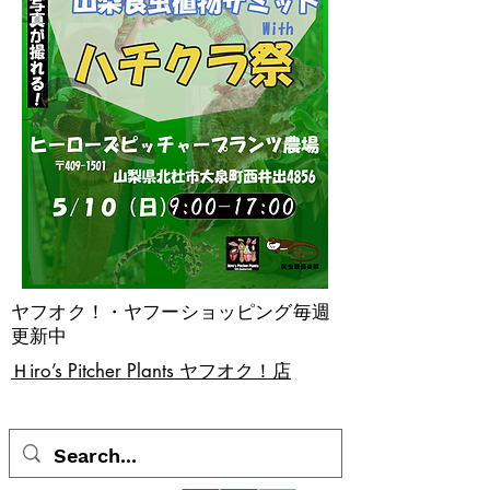
ヤフオク！・ヤフーショッピング毎週
更新中
​Ｈiro’s Pitcher Plants ヤフオク！店