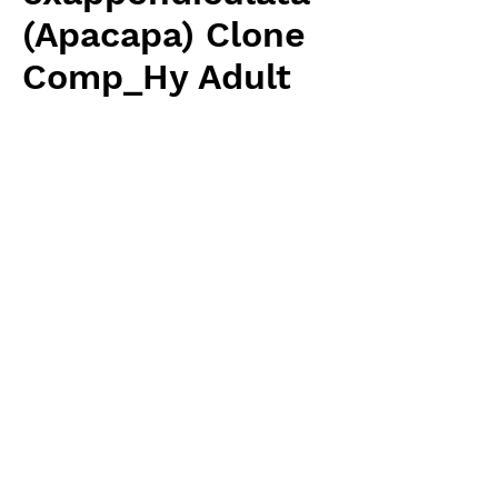
(Apacapa) Clone
Comp_Hy Adult
pit flower size
価
￥30,975
格
消費税抜き
数量
*
カートに追加する
Wistuba(AW) 輸入予約苗 Heliamphora
お支払方法について