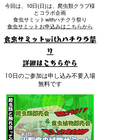
​今回は、10日(日)は、爬虫類クラブ様
とコラボ企画
​食虫サミットwithハチクラ祭り
食虫サミットお申込みはこちらから
食虫サミットwithハチクラ祭
り
​詳細はこちらから
10日のご参加は申し込み不要入場
無料です