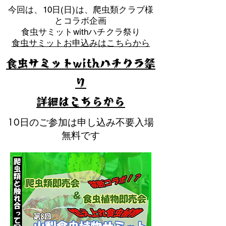
​今回は、10日(日)は、爬虫類クラブ様
とコラボ企画
​食虫サミットwithハチクラ祭り
食虫サミットお申込みはこちらから
食虫サミットwithハチクラ祭
り
​詳細はこちらから
10日のご参加は申し込み不要入場
無料です