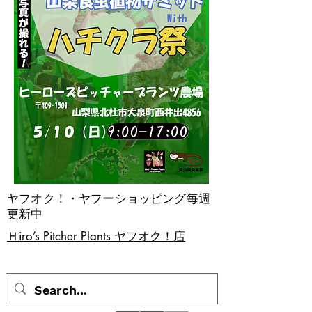
ヤフオク！・ヤフーショッピング毎週
更新中
​Ｈiro’s Pitcher Plants ヤフオク！店