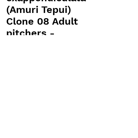
(Amuri Tepui)
Clone 08 Adult
pitchers -
flowering size
価
￥16,520
格
消費税抜き
数量
*
カートに追加する
Wistuba(AW) 輸入予約苗 Heliamphora