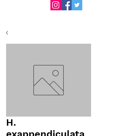
H.
exappendiculata