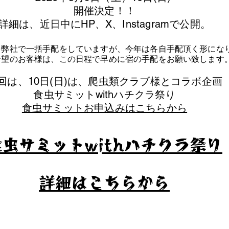
​開催決定！！
詳細は、近日中にHP、X、Instagramで公開。
を弊社で一括手配をしていますが、今年は各自手配頂く形にな
泊希望のお客様は、この日程で早めに宿の手配をお願い致します
今回は、10日(日)は、爬虫類クラブ様とコラボ企画
​食虫サミットwithハチクラ祭り
食虫サミットお申込みはこちらから
食虫サミットwithハチクラ祭り
​詳細はこちらから