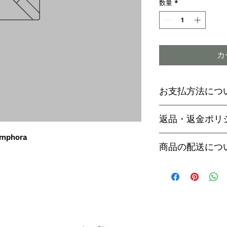
数量
*
カ
お支払方法につ
輸入予約商品の
返品・返金ポリ
わらず必ず
代金
mphora
paypal決済
ご予約後は、受
商品の配送につ
paypalご利
セル出来ません
商品入荷次第、p
商品入荷までに
ヤマト運輸でお
内致します。
遅い場合で3～
【商品発送のタ
います。
輸入予約商品は
万が一運送時の
ん
う商品が到着の
商品入荷が近く