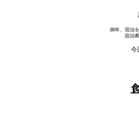
例年、宿泊
​宿
​