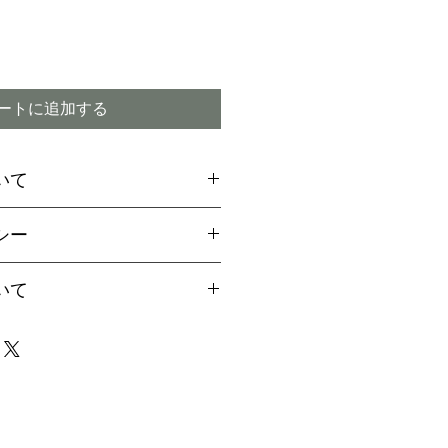
ートに追加する
いて
場合には、お支払方法に関
シー
引換
をご選択ください
ご希望のお客様は備考欄より
付期間内であってもキャン
いて
用の旨お伝えください。
ので予めご了承下さい
aypalご決済の方法をご案
は、早い場合で1～2か月、
届け致します
4か月程度かかる場合もござ
イミング】
事前に配達指定が出来ませ
商品の破損または注文と違
場合は、責任を持ってお取
なりましたら、事前にご連