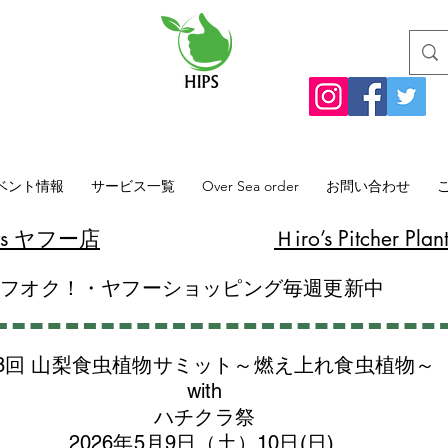
ベント情報
サービス一覧
Over Sea order
お問い合わせ
lants ヤフー店
​Ｈiro’s Pitcher
ヤフオク！・ヤフーショッピング毎週更新中
8回 山梨食虫植物サミット～燃え上れ食虫植物～
with
​ハチクラ祭
2026年5月9日（土）10日(日)