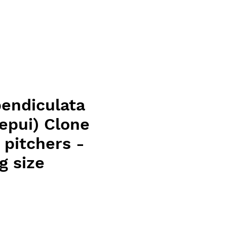
pendiculata
epui) Clone
 pitchers -
g size