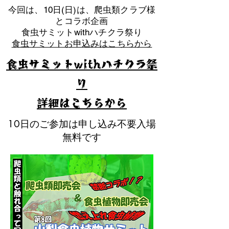
​今回は、10日(日)は、爬虫類クラブ様
とコラボ企画
​食虫サミットwithハチクラ祭り
食虫サミットお申込みはこちらから
食虫サミットwithハチクラ祭
り
​詳細はこちらから
10日のご参加は申し込み不要入場
無料です