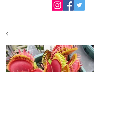
SKU： HIPS-TEST
Dionaea 'test'
価
￥1,500