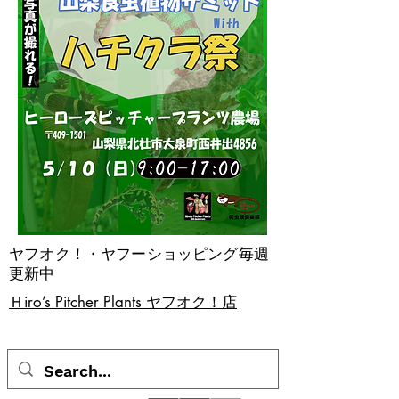
ヤフオク！・ヤフーショッピング毎週
更新中
​Ｈiro’s Pitcher Plants ヤフオク！店