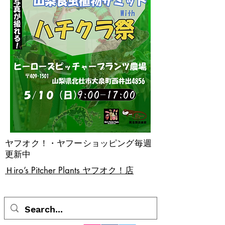
ヤフオク！・ヤフーショッピング毎週
更新中
​Ｈiro’s Pitcher Plants ヤフオク！店