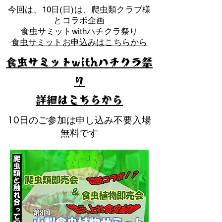
​今回は、10日(日)は、爬虫類クラブ様
とコラボ企画
​食虫サミットwithハチクラ祭り
食虫サミットお申込みはこちらから
食虫サミットwithハチクラ祭
り
​詳細はこちらから
10日のご参加は申し込み不要入場
無料です