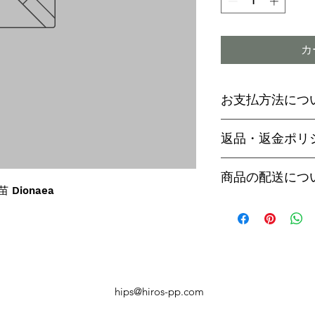
カ
お支払方法につ
輸入予約商品の
返品・返金ポリ
わらず必ず
代金
paypal決済
ご予約後は、受
商品の配送につ
paypalご利
セル出来ません
苗 Dionaea
商品入荷次第、p
商品入荷までに
ヤマト運輸でお
内致します。
遅い場合で3～
【商品発送のタ
います。
輸入予約商品は
万が一運送時の
ん
う商品が到着の
商品入荷が近く
hips@hiros-pp.com
り替えさせてい
絡いたしますの