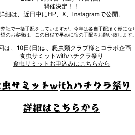
​開催決定！！
詳細は、近日中にHP、X、Instagramで公開。
を弊社で一括手配をしていますが、今年は各自手配頂く形にな
泊希望のお客様は、この日程で早めに宿の手配をお願い致します
今回は、10日(日)は、爬虫類クラブ様とコラボ企画
​食虫サミットwithハチクラ祭り
食虫サミットお申込みはこちらから
食虫サミットwithハチクラ祭り
​詳細はこちらから