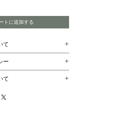
ートに追加する
いて
場合には、お支払方法に関
シー
引換
をご選択ください
ご希望のお客様は備考欄より
付期間内であってもキャン
いて
用の旨お伝えください。
ので予めご了承下さい
aypalご決済の方法をご案
は、早い場合で1～2か月、
届け致します
4か月程度かかる場合もござ
イミング】
事前に配達指定が出来ませ
商品の破損または注文と違
場合は、責任を持ってお取
なりましたら、事前にご連
ただきますが、商品の特性
で、迅速にお受け取り下さ