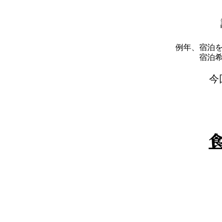
例年、宿泊
​宿
​