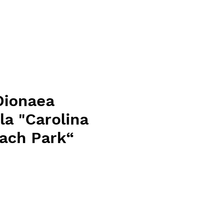
Dionaea
a "Carolina
each Park“