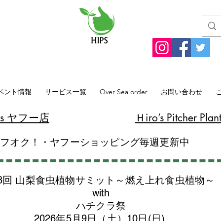
ベント情報
サービス一覧
Over Sea order
お問い合わせ
lants ヤフー店
​Ｈiro’s Pitcher
ヤフオク！・ヤフーショッピング毎週更新中
8回 山梨食虫植物サミット～燃え上れ食虫植物～
with
​ハチクラ祭
2026年5月9日（土）10日(日)