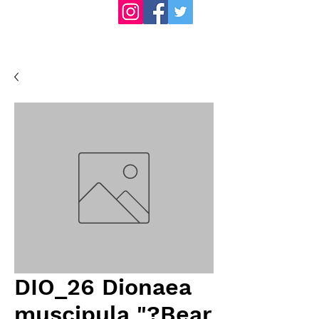
DIO_26 Dionaea
muscipula "?Bear