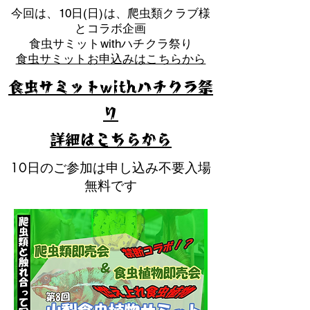
​今回は、10日(日)は、爬虫類クラブ様
とコラボ企画
​食虫サミットwithハチクラ祭り
食虫サミットお申込みはこちらから
食虫サミットwithハチクラ祭
り
​詳細はこちらから
10日のご参加は申し込み不要入場
無料です