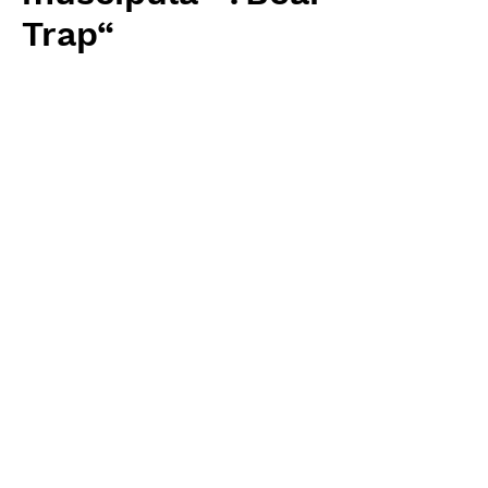
Trap“
価
￥3,840
格
消費税抜き
数量
*
カートに追加する
Carnivrous And More 輸入予約苗
Dionaea
お支払方法について
輸入予約商品の場合には、お支払
返品・返金ポリシー