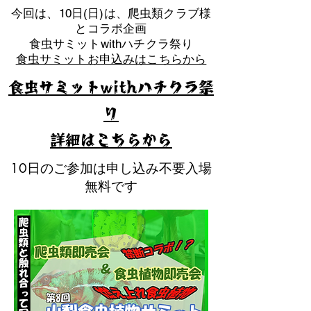
​今回は、10日(日)は、爬虫類クラブ様
とコラボ企画
​食虫サミットwithハチクラ祭り
食虫サミットお申込みはこちらから
食虫サミットwithハチクラ祭
り
​詳細はこちらから
10日のご参加は申し込み不要入場
無料です