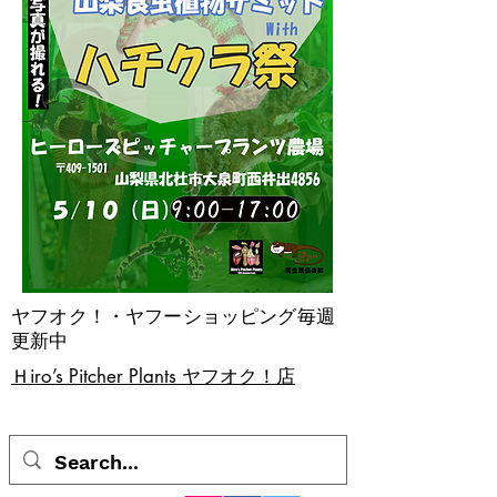
ヤフオク！・ヤフーショッピング毎週
更新中
​Ｈiro’s Pitcher Plants ヤフオク！店