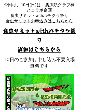
​今回は、10日(日)は、爬虫類クラブ様
とコラボ企画
​食虫サミットwithハチクラ祭り
食虫サミットお申込みはこちらから
食虫サミットwithハチクラ祭
り
​詳細はこちらから
10日のご参加は申し込み不要入場
無料です