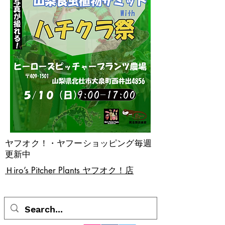
ヤフオク！・ヤフーショッピング毎週
更新中
​Ｈiro’s Pitcher Plants ヤフオク！店