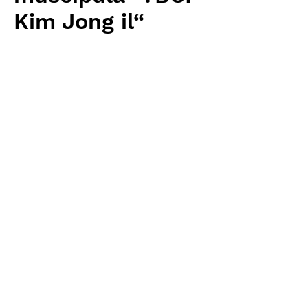
Kim Jong il“
価
￥6,400
格
消費税抜き
数量
*
カートに追加する
Carnivrous And More 輸入予約苗
Dionaea
お支払方法について
輸入予約商品の場合には、お支払
返品・返金ポリシー