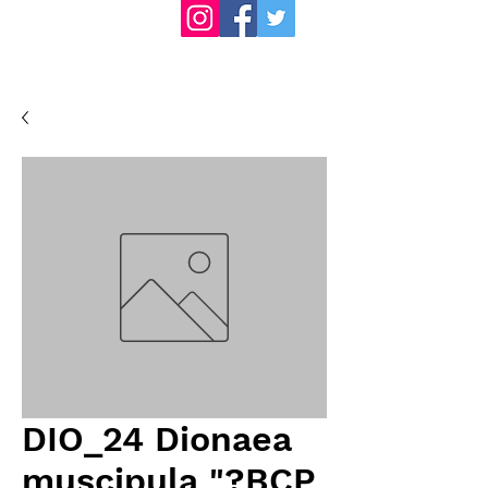
DIO_24 Dionaea
muscipula "?BCP