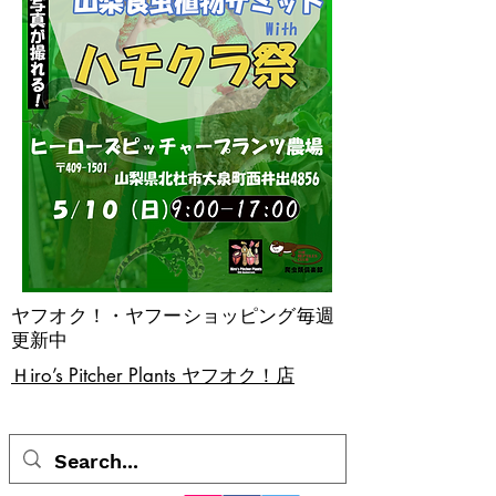
ヤフオク！・ヤフーショッピング毎週
更新中
​Ｈiro’s Pitcher Plants ヤフオク！店