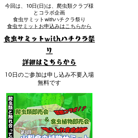
​今回は、10日(日)は、爬虫類クラブ様
とコラボ企画
​食虫サミットwithハチクラ祭り
食虫サミットお申込みはこちらから
食虫サミットwithハチクラ祭
り
​詳細はこちらから
10日のご参加は申し込み不要入場
無料です