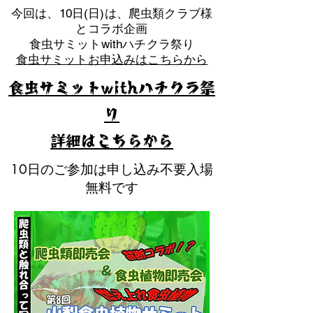
​今回は、10日(日)は、爬虫類クラブ様
とコラボ企画
​食虫サミットwithハチクラ祭り
食虫サミットお申込みはこちらから
食虫サミットwithハチクラ祭
り
​詳細はこちらから
10日のご参加は申し込み不要入場
無料です