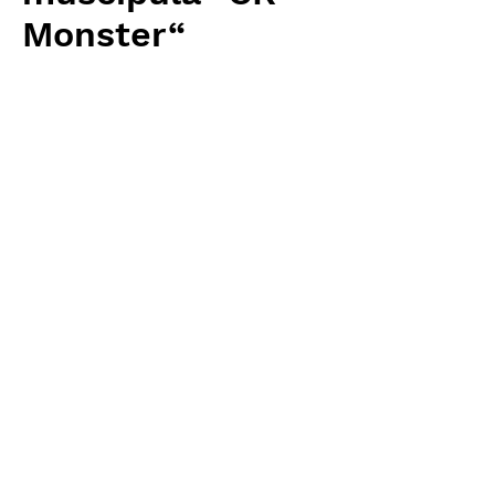
Monster“
価
￥22,080
格
消費税抜き
数量
*
カートに追加する
Carnivrous And More 輸入予約苗
Dionaea
お支払方法について
輸入予約商品の場合には、お支払
返品・返金ポリシー