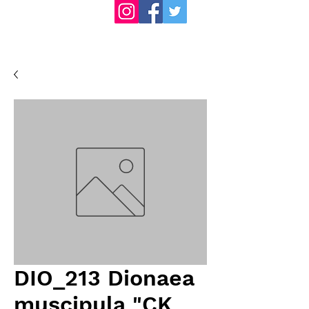
DIO_213 Dionaea
muscipula "CK