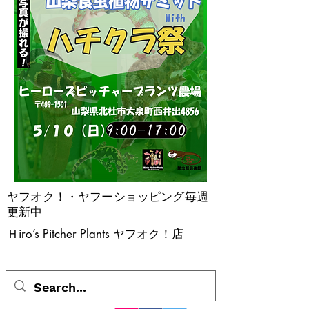
ヤフオク！・ヤフーショッピング毎週
更新中
​Ｈiro’s Pitcher Plants ヤフオク！店