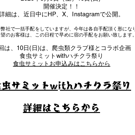
​開催決定！！
詳細は、近日中にHP、X、Instagramで公開。
を弊社で一括手配をしていますが、今年は各自手配頂く形にな
泊希望のお客様は、この日程で早めに宿の手配をお願い致します
今回は、10日(日)は、爬虫類クラブ様とコラボ企画
​食虫サミットwithハチクラ祭り
食虫サミットお申込みはこちらから
食虫サミットwithハチクラ祭り
​詳細はこちらから