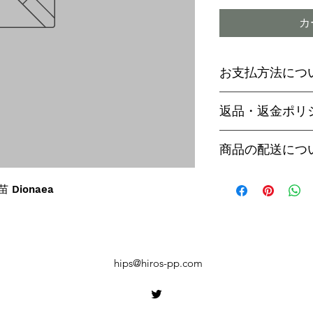
カ
お支払方法につ
輸入予約商品の
返品・返金ポリ
わらず必ず
代金
paypal決済
ご予約後は、受
商品の配送につ
paypalご利
セル出来ません
商品入荷次第、p
商品入荷までに
ヤマト運輸でお
苗 Dionaea
内致します。
遅い場合で3～
【商品発送のタ
います。
輸入予約商品は
万が一運送時の
ん
う商品が到着の
商品入荷が近く
hips@hiros-pp.com
り替えさせてい
絡いたしますの
上、同等の商品
い。
御座います。そ
【お届け日時に