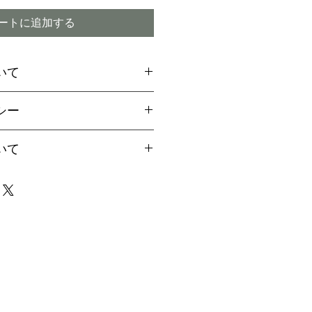
ートに追加する
いて
場合には、お支払方法に関
シー
引換
をご選択ください
ご希望のお客様は備考欄より
付期間内であってもキャン
いて
用の旨お伝えください。
ので予めご了承下さい
aypalご決済の方法をご案
は、早い場合で1～2か月、
届け致します
4か月程度かかる場合もござ
イミング】
事前に配達指定が出来ませ
商品の破損または注文と違
場合は、責任を持ってお取
なりましたら、事前にご連
ただきますが、商品の特性
で、迅速にお受け取り下さ
、株が確保できない場合が
の場合にはご注文キャンセ
ついて】