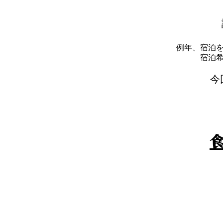
例年、宿泊
​宿
​