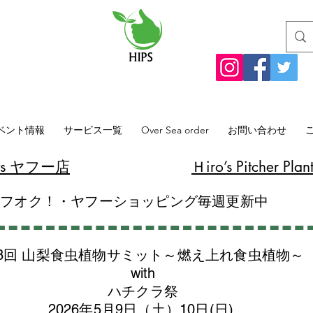
ベント情報
サービス一覧
Over Sea order
お問い合わせ
lants ヤフー店
​Ｈiro’s Pitcher
ヤフオク！・ヤフーショッピング毎週更新中
8回 山梨食虫植物サミット～燃え上れ食虫植物～
with
​ハチクラ祭
2026年5月9日（土）10日(日)