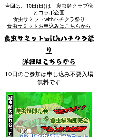
​今回は、10日(日)は、爬虫類クラブ様
とコラボ企画
​食虫サミットwithハチクラ祭り
食虫サミットお申込みはこちらから
食虫サミットwithハチクラ祭
り
​詳細はこちらから
10日のご参加は申し込み不要入場
無料です