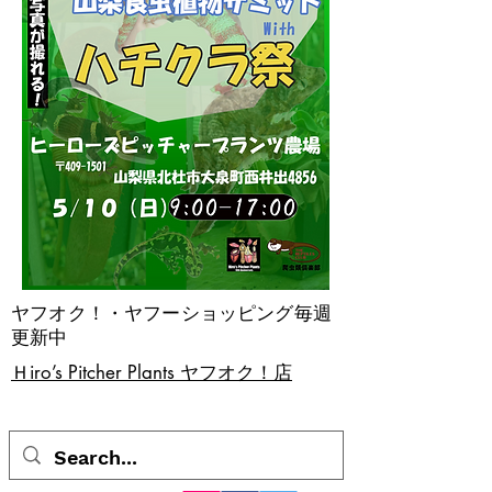
ヤフオク！・ヤフーショッピング毎週
更新中
​Ｈiro’s Pitcher Plants ヤフオク！店