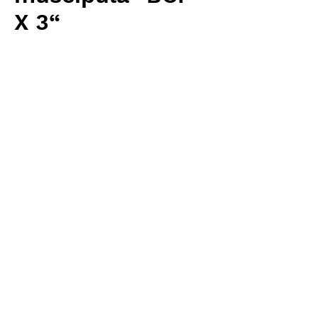
X 3“
価
￥3,200
格
消費税抜き
数量
*
カートに追加する
Carnivrous And More 輸入予約苗
Dionaea
お支払方法について
輸入予約商品の場合には、お支払
返品・返金ポリシー