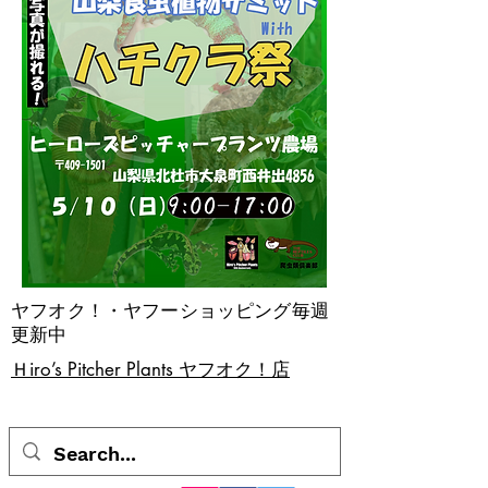
ヤフオク！・ヤフーショッピング毎週
更新中
​Ｈiro’s Pitcher Plants ヤフオク！店