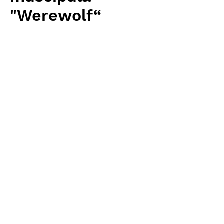
"Werewolf“
価
￥3,840
格
消費税抜き
数量
*
カートに追加する
Carnivrous And More 輸入予約苗
Dionaea
お支払方法について
輸入予約商品の場合には、お支払
返品・返金ポリシー