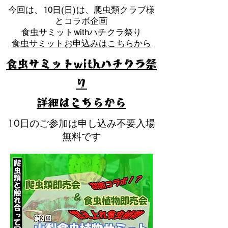
​今回は、10日(日)は、爬虫類クラブ様
とコラボ企画
​食虫サミットwithハチクラ祭り
食虫サミットお申込みはこちらから
食虫サミットwithハチクラ祭
り
​詳細はこちらから
10日のご参加は申し込み不要入場
無料です