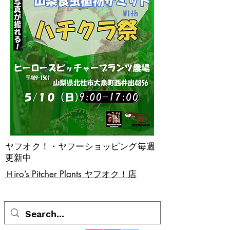
ヤフオク！・ヤフーショッピング毎週
更新中
​Ｈiro’s Pitcher Plants ヤフオク！店