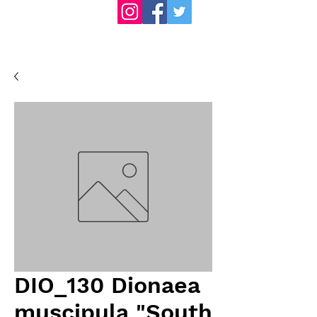
DIO_130 Dionaea
muscipula "South