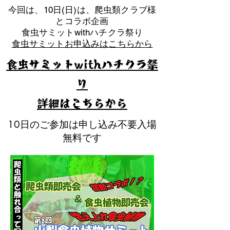
​今回は、10日(日)は、爬虫類クラブ様
とコラボ企画
​食虫サミットwithハチクラ祭り
食虫サミットお申込みはこちらから
食虫サミットwithハチクラ祭
り
​詳細はこちらから
10日のご参加は申し込み不要入場
無料です