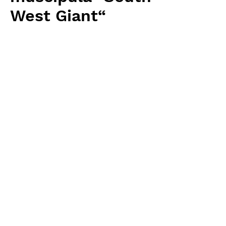
West Giant“
価
￥4,480
格
消費税抜き
数量
*
カートに追加する
Carnivrous And More 輸入予約苗
Dionaea
お支払方法について
輸入予約商品の場合には、お支払
返品・返金ポリシー