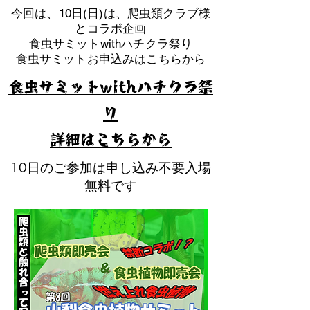
​今回は、10日(日)は、爬虫類クラブ様
とコラボ企画
​食虫サミットwithハチクラ祭り
食虫サミットお申込みはこちらから
食虫サミットwithハチクラ祭
り
​詳細はこちらから
10日のご参加は申し込み不要入場
無料です