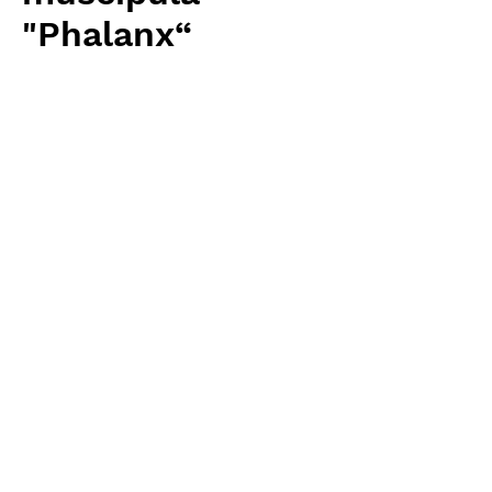
"Phalanx“
価
￥5,760
格
消費税抜き
数量
*
カートに追加する
Carnivrous And More 輸入予約苗
Dionaea
お支払方法について
輸入予約商品の場合には、お支払
返品・返金ポリシー