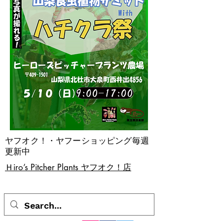
ヤフオク！・ヤフーショッピング毎週
更新中
​Ｈiro’s Pitcher Plants ヤフオク！店