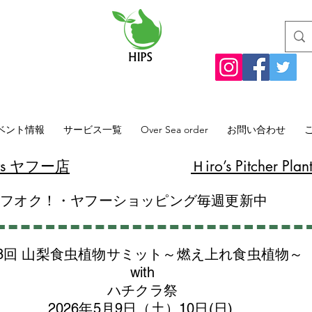
ベント情報
サービス一覧
Over Sea order
お問い合わせ
lants ヤフー店
​Ｈiro’s Pitcher
ヤフオク！・ヤフーショッピング毎週更新中
8回 山梨食虫植物サミット～燃え上れ食虫植物～
with
​ハチクラ祭
2026年5月9日（土）10日(日)