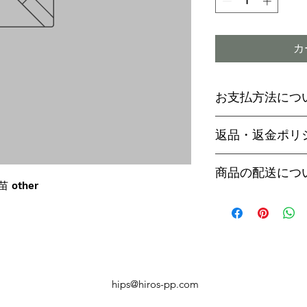
カ
お支払方法につ
輸入予約商品の
返品・返金ポリ
わらず必ず
代金
paypal決済
ご予約後は、受
商品の配送につ
paypalご利
セル出来ません
苗 other
商品入荷次第、p
商品入荷までに
ヤマト運輸でお
内致します。
遅い場合で3～
【商品発送のタ
います。
輸入予約商品は
万が一運送時の
ん
う商品が到着の
商品入荷が近く
hips@hiros-pp.com
り替えさせてい
絡いたしますの