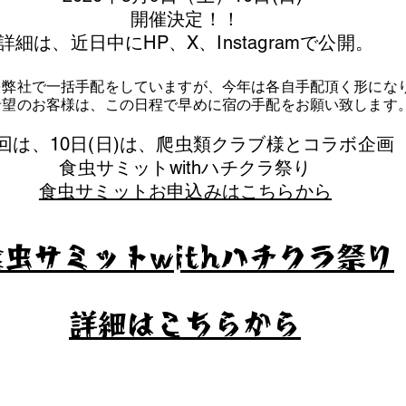
​開催決定！！
詳細は、近日中にHP、X、Instagramで公開。
を弊社で一括手配をしていますが、今年は各自手配頂く形にな
泊希望のお客様は、この日程で早めに宿の手配をお願い致します
今回は、10日(日)は、爬虫類クラブ様とコラボ企画
​食虫サミットwithハチクラ祭り
食虫サミットお申込みはこちらから
食虫サミットwithハチクラ祭り
​詳細はこちらから