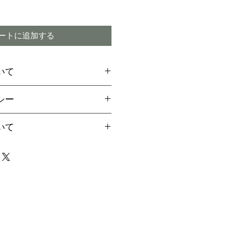
ートに追加する
いて
場合には、お支払方法に関
シー
引換
をご選択ください
ご希望のお客様は備考欄より
付期間内であってもキャン
いて
用の旨お伝えください。
ので予めご了承下さい
aypalご決済の方法をご案
は、早い場合で1～2か月、
届け致します
4か月程度かかる場合もござ
イミング】
事前に配達指定が出来ませ
商品の破損または注文と違
場合は、責任を持ってお取
なりましたら、事前にご連
ただきますが、商品の特性
で、迅速にお受け取り下さ