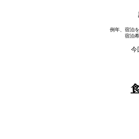
例年、宿泊
​宿
​