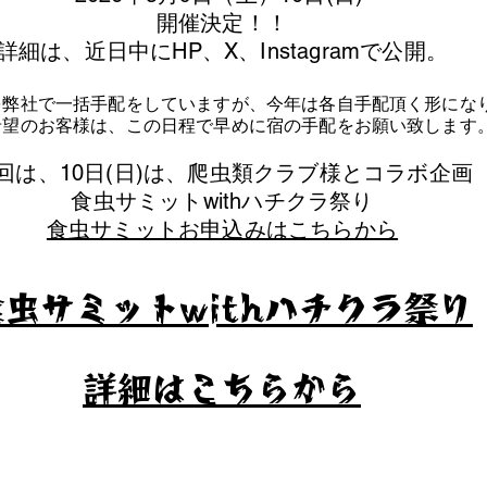
​開催決定！！
詳細は、近日中にHP、X、Instagramで公開。
を弊社で一括手配をしていますが、今年は各自手配頂く形にな
泊希望のお客様は、この日程で早めに宿の手配をお願い致します
今回は、10日(日)は、爬虫類クラブ様とコラボ企画
​食虫サミットwithハチクラ祭り
食虫サミットお申込みはこちらから
食虫サミットwithハチクラ祭り
​詳細はこちらから