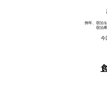
例年、宿泊
​宿
​