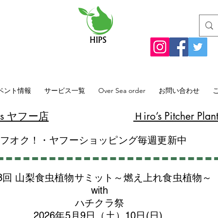
ベント情報
サービス一覧
Over Sea order
お問い合わせ
lants ヤフー店
​Ｈiro’s Pitcher
ヤフオク！・ヤフーショッピング毎週更新中
8回 山梨食虫植物サミット～燃え上れ食虫植物～
with
​ハチクラ祭
2026年5月9日（土）10日(日)