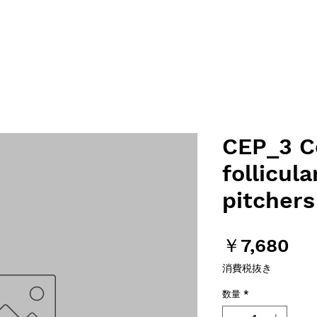
CEP_3 C
follicula
pitchers
価
￥7,680
格
消費税抜き
数量
*