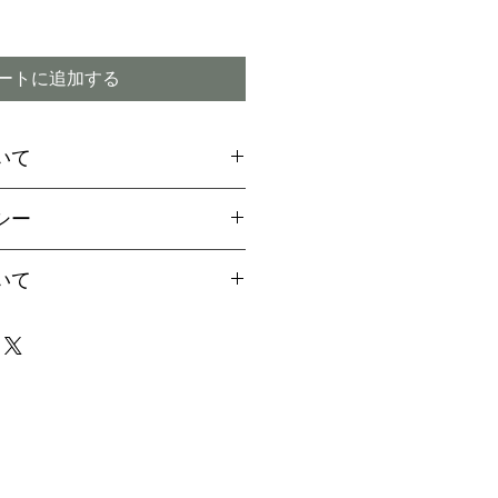
ートに追加する
いて
場合には、お支払方法に関
シー
引換
をご選択ください
ご希望のお客様は備考欄より
付期間内であってもキャン
いて
用の旨お伝えください。
ので予めご了承下さい
aypalご決済の方法をご案
は、早い場合で1～2か月、
届け致します
4か月程度かかる場合もござ
イミング】
事前に配達指定が出来ませ
商品の破損または注文と違
場合は、責任を持ってお取
なりましたら、事前にご連
ただきますが、商品の特性
で、迅速にお受け取り下さ