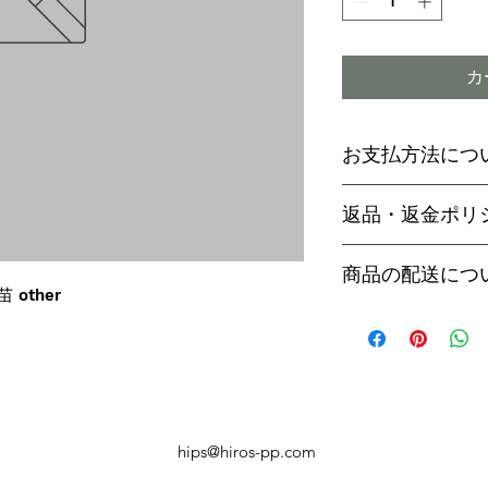
カ
お支払方法につ
輸入予約商品の
返品・返金ポリ
わらず必ず
代金
paypal決済
ご予約後は、受
商品の配送につ
paypalご利
セル出来ません
苗 other
商品入荷次第、p
商品入荷までに
ヤマト運輸でお
内致します。
遅い場合で3～
【商品発送のタ
います。
輸入予約商品は
万が一運送時の
ん
う商品が到着の
商品入荷が近く
hips@hiros-pp.com
り替えさせてい
絡いたしますの