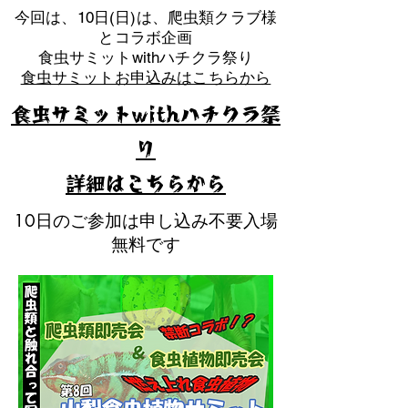
​今回は、10日(日)は、爬虫類クラブ様
とコラボ企画
​食虫サミットwithハチクラ祭り
食虫サミットお申込みはこちらから
食虫サミットwithハチクラ祭
り
​詳細はこちらから
10日のご参加は申し込み不要入場
無料です