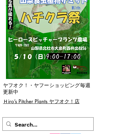
ヤフオク！・ヤフーショッピング毎週
更新中
​Ｈiro’s Pitcher Plants ヤフオク！店