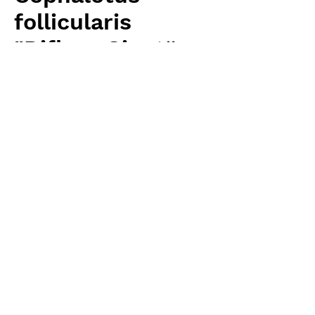
follicularis
"Diflora Giant“
価
￥7,680
格
消費税抜き
数量
*
カートに追加する
Carnivrous And More 輸入予約苗 other
お支払方法について
輸入予約商品の場合には、お支払