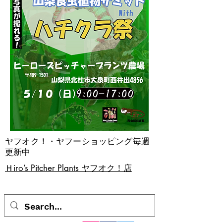
ヤフオク！・ヤフーショッピング毎週
更新中
​Ｈiro’s Pitcher Plants ヤフオク！店