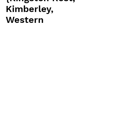
Kimberley,
Western
Australia} (6s)
価
￥1,998
格
消費税抜き
数量
*
カートに追加する
BCP 輸入予約苗 Seeds
お支払方法について