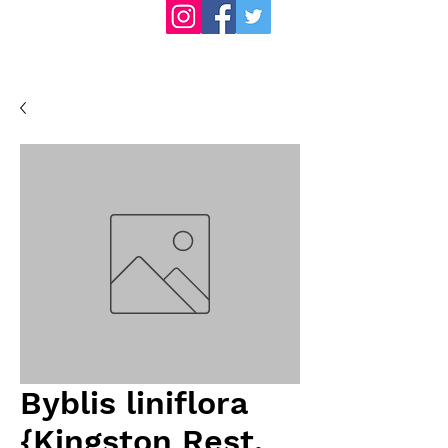
Byblis liniflora
{Kingston Rest,