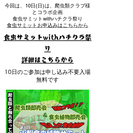
​今回は、10日(日)は、爬虫類クラブ様
とコラボ企画
​食虫サミットwithハチクラ祭り
食虫サミットお申込みはこちらから
食虫サミットwithハチクラ祭
り
​詳細はこちらから
10日のご参加は申し込み不要入場
無料です