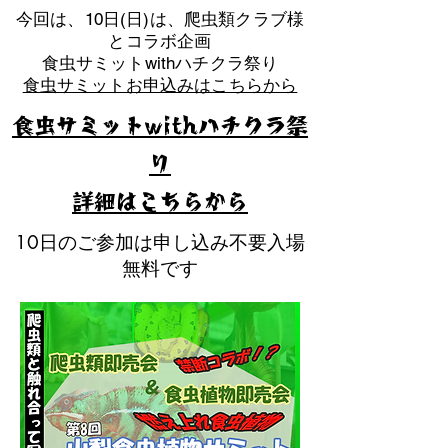
​今回は、10日(日)は、爬虫類クラブ様
とコラボ企画
​食虫サミットwithハチクラ祭り
食虫サミットお申込みはこちらから
食虫サミットwithハチクラ祭
り
​詳細はこちらから
10日のご参加は申し込み不要入場
無料です