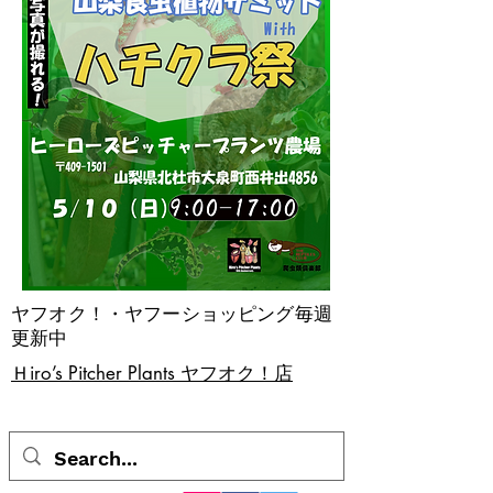
ヤフオク！・ヤフーショッピング毎週
更新中
​Ｈiro’s Pitcher Plants ヤフオク！店