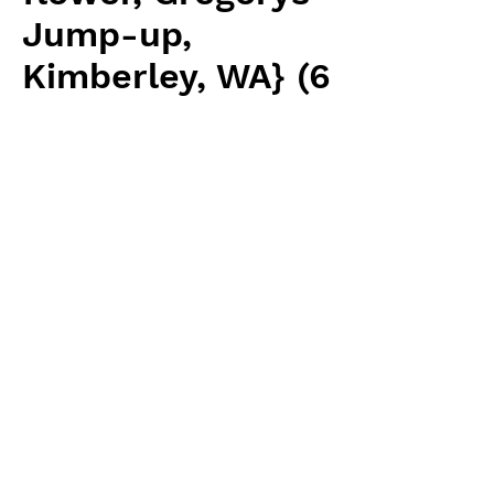
Jump-up,
Kimberley, WA} (6
seeds)
価
￥1,998
格
消費税抜き
数量
*
カートに追加する
BCP 輸入予約苗 Seeds
お支払方法について