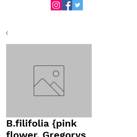
B.filifolia {pink
flower, Gregorys