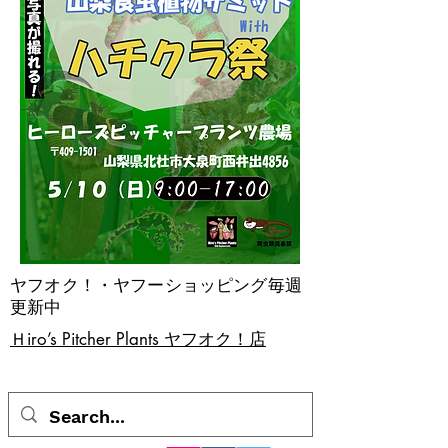
ヤフオク！・ヤフーショッピング毎週
更新中
​Ｈiro’s Pitcher Plants ヤフオク！店