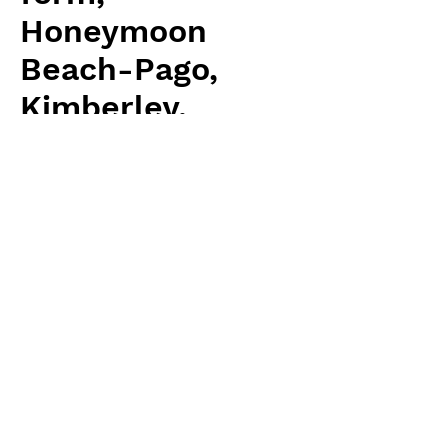
Honeymoon
Beach-Pago,
Kimberley,
Western AU}(6s)
価
￥1,332
格
消費税抜き
数量
*
カートに追加する
BCP 輸入予約苗 Seeds