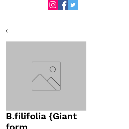
B.filifolia {Giant
form,