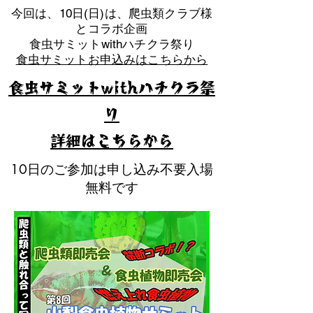
​今回は、10日(日)は、爬虫類クラブ様
とコラボ企画
​食虫サミットwithハチクラ祭り
食虫サミットお申込みはこちらから
食虫サミットwithハチクラ祭
り
​詳細はこちらから
10日のご参加は申し込み不要入場
無料です