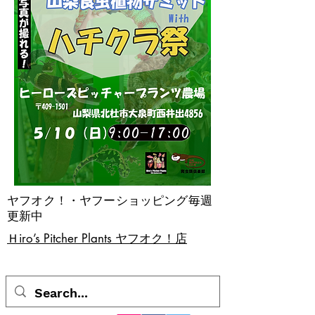
ヤフオク！・ヤフーショッピング毎週
更新中
​Ｈiro’s Pitcher Plants ヤフオク！店