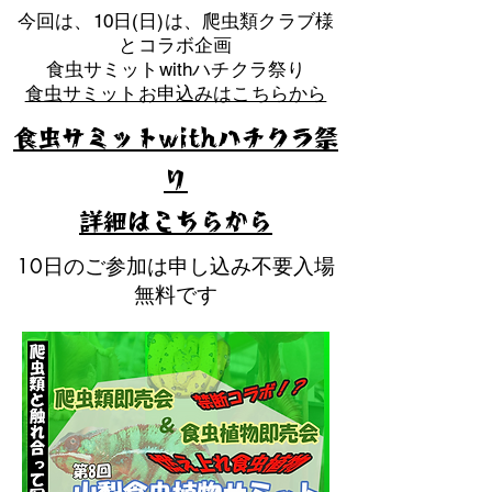
​今回は、10日(日)は、爬虫類クラブ様
とコラボ企画
​食虫サミットwithハチクラ祭り
食虫サミットお申込みはこちらから
食虫サミットwithハチクラ祭
り
​詳細はこちらから
10日のご参加は申し込み不要入場
無料です