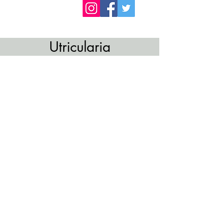
Utricularia
ウトリキュラリア
Uricularia nelumbifolia x
reniformis 2.5/3号