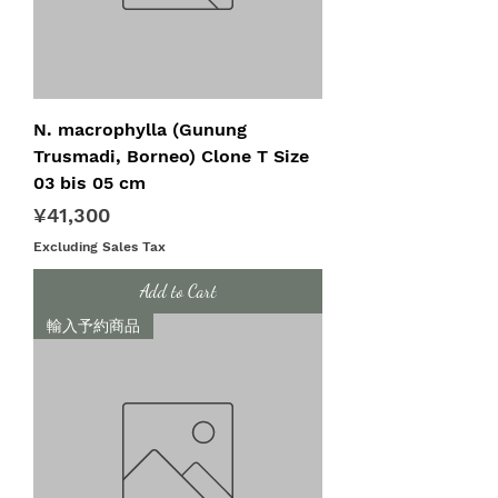
N. macrophylla (Gunung
Trusmadi, Borneo) Clone T Size
03 bis 05 cm
Price
¥41,300
Excluding Sales Tax
Add to Cart
輸入予約商品