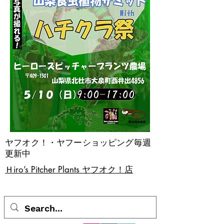
ヤフオク！・ヤフーショッピング毎週
更新中
​Ｈiro’s Pitcher Plants ヤフオク！店