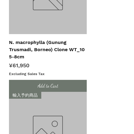
N. macrophylla (Gunung
Trusmadi, Borneo) Clone WT_10
5-8cm
Price
¥61,950
Excluding Sales Tax
Add to Cart
輸入予約商品