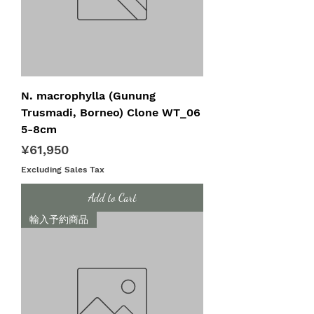
N. macrophylla (Gunung
Trusmadi, Borneo) Clone WT_06
5-8cm
Price
¥61,950
Excluding Sales Tax
Add to Cart
輸入予約商品