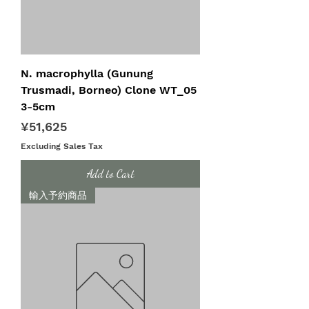
N. macrophylla (Gunung
Trusmadi, Borneo) Clone WT_05
3-5cm
Price
¥51,625
Excluding Sales Tax
Add to Cart
輸入予約商品