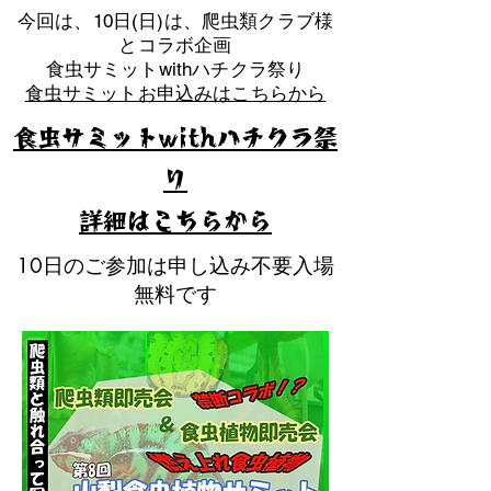
​今回は、10日(日)は、爬虫類クラブ様
とコラボ企画
​食虫サミットwithハチクラ祭り
食虫サミットお申込みはこちらから
食虫サミットwithハチクラ祭
り
​詳細はこちらから
10日のご参加は申し込み不要入場
無料です