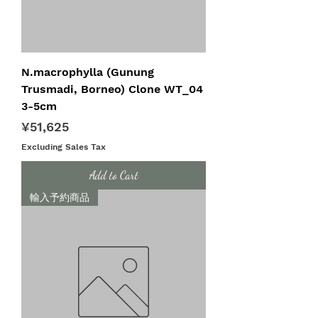
N.macrophylla (Gunung
Trusmadi, Borneo) Clone WT_04
3-5cm
Price
¥51,625
Excluding Sales Tax
Add to Cart
輸入予約商品