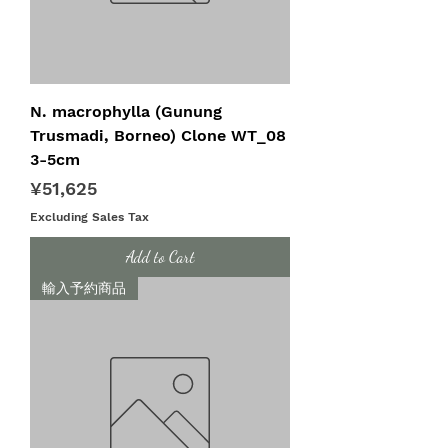
N. macrophylla (Gunung
Trusmadi, Borneo) Clone WT_08
3-5cm
Price
¥51,625
Excluding Sales Tax
Add to Cart
輸入予約商品