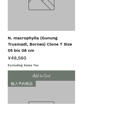
N. macrophylla (Gunung
Trusmadi, Borneo) Clone T Size
05 bis 08 cm
Price
¥49,560
Excluding Sales Tax
Add to Cart
輸入予約商品