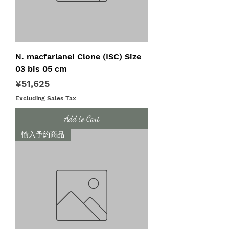
N. macfarlanei Clone (ISC) Size
03 bis 05 cm
Price
¥51,625
Excluding Sales Tax
Add to Cart
輸入予約商品