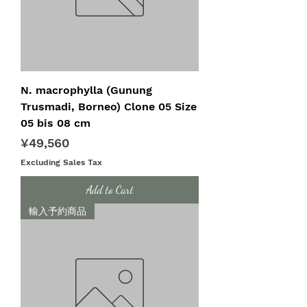
N. macrophylla (Gunung
Trusmadi, Borneo) Clone 05 Size
05 bis 08 cm
Price
¥49,560
Excluding Sales Tax
Add to Cart
輸入予約商品