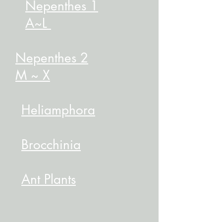
Nepenthes 1
A~L
Nepenthes 2
M ~ X
Heliamphora
​Brocchinia
Ant Plants