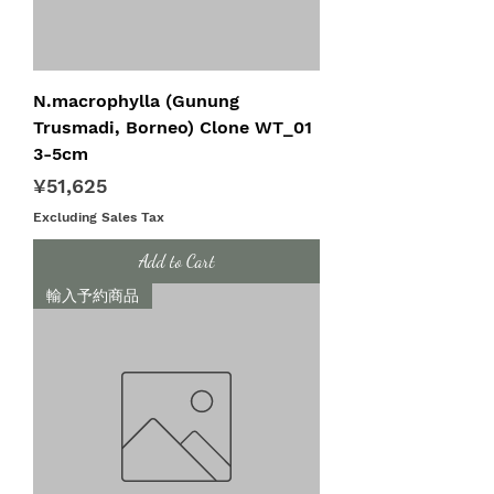
N.macrophylla (Gunung
Trusmadi, Borneo) Clone WT_01
3-5cm
Price
¥51,625
Excluding Sales Tax
Add to Cart
輸入予約商品