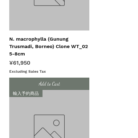
N. macrophylla (Gunung
Trusmadi, Borneo) Clone WT_02
5-8cm
Price
¥61,950
Excluding Sales Tax
Add to Cart
輸入予約商品