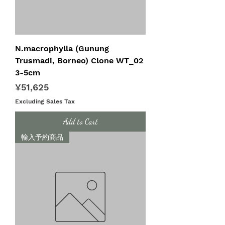
N.macrophylla (Gunung
Trusmadi, Borneo) Clone WT_02
3-5cm
Price
¥51,625
Excluding Sales Tax
Add to Cart
輸入予約商品