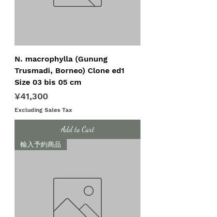
N. macrophylla (Gunung
Trusmadi, Borneo) Clone ed1
Size 03 bis 05 cm
Price
¥41,300
Excluding Sales Tax
Add to Cart
輸入予約商品