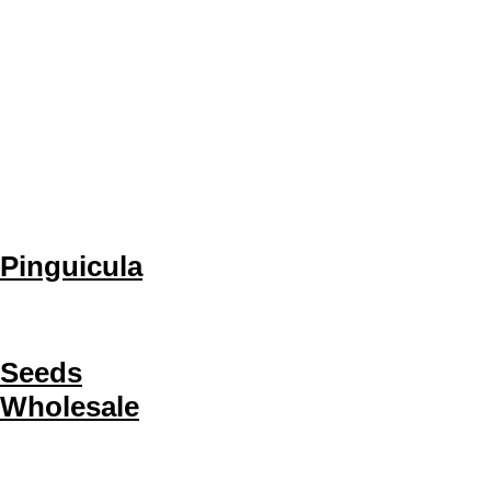
Cephalotus
Darlingtonia
Dionaea
Drosophyllum
Genlisea
Heliamphora
Nepenthes
​Pinguicula
Sarracenia
その他
Seeds
Wholesale
Best Carnivorous
Plants (BCP)