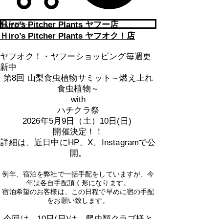
​Ｈiro’s Pitcher Plants ヤフー店
​Ｈiro’s Pitcher Plants ヤフオク！店
ヤフオク！・ヤフーショッピング毎週更
新中
第8回 山梨食虫植物サミット～燃え上れ
食虫植物～
with
​ハチクラ祭
2026年5月9日（土）10日(日)
​開催決定！！
詳細は、近日中にHP、X、Instagramで公
開。
例年、宿泊を弊社で一括手配をしていますが、今
年は各自手配頂く形になります。
​宿泊希望のお客様は、この日程で早めに宿の手配
をお願い致します。
​今回は、10日(日)は、爬虫類クラブ様と