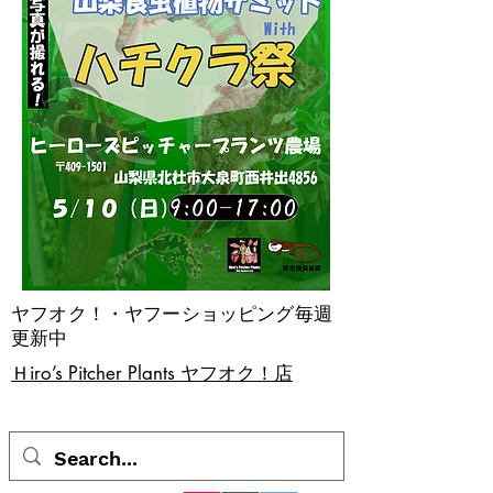
ヤフオク！・ヤフーショッピング毎週
更新中
​Ｈiro’s Pitcher Plants ヤフオク！店