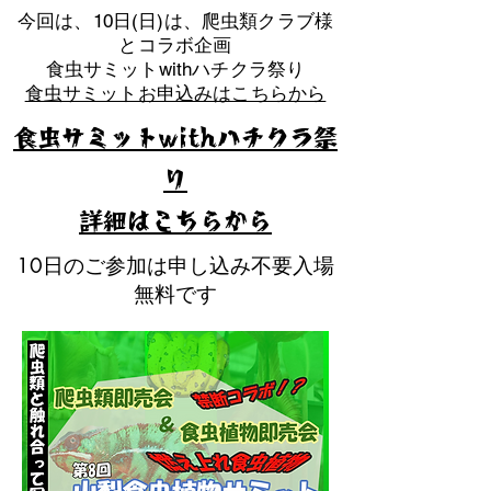
​今回は、10日(日)は、爬虫類クラブ様
とコラボ企画
​食虫サミットwithハチクラ祭り
食虫サミットお申込みはこちらから
食虫サミットwithハチクラ祭
り
​詳細はこちらから
10日のご参加は申し込み不要入場
無料です