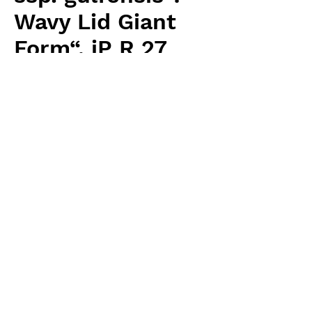
Wavy Lid Giant
Form“, iP R 27
Price
¥6,400
Excluding Sales Tax
Quantity
*
Add to Cart
Carnivrous And More 輸入予約苗
Sarracenia
お支払方法について