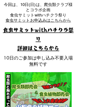
​今回は、10日(日)は、爬虫類クラブ様
とコラボ企画
​食虫サミットwithハチクラ祭り
食虫サミットお申込みはこちらから
食虫サミットwithハチクラ祭
り
​詳細はこちらから
10日のご参加は申し込み不要入場
無料です