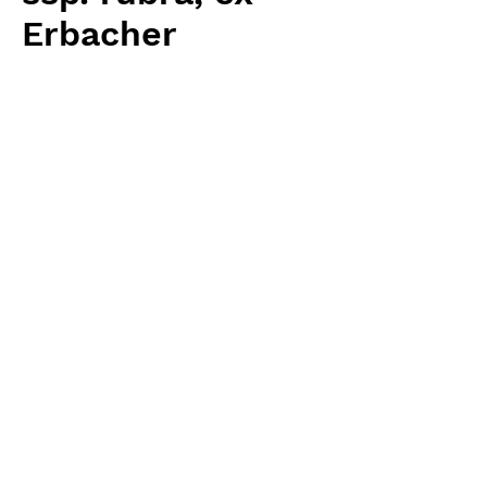
Erbacher
Price
¥4,480
Excluding Sales Tax
Quantity
*
Add to Cart
Carnivrous And More 輸入予約苗
Sarracenia
お支払方法について
輸入予約商品の場合には、お支払
返品・返金ポリシー