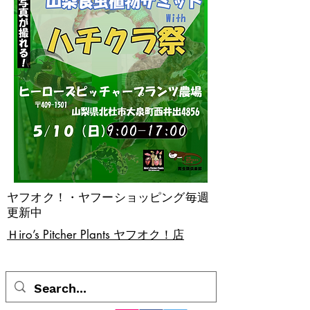
ヤフオク！・ヤフーショッピング毎週
更新中
​Ｈiro’s Pitcher Plants ヤフオク！店