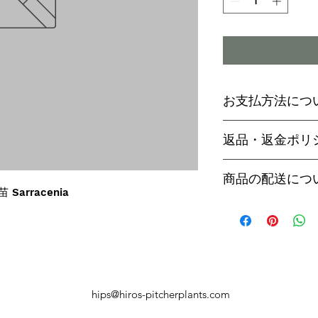
お支払方法につ
輸入予約商品の
返品・返金ポリ
わらず必ず
代金
paypal決済
ご予約後は、受
商品の配送につ
paypalご利
セル出来ません
 Sarracenia
商品入荷次第、p
商品入荷までに
ヤマト運輸でお
内致します。
遅い場合で3～
【商品発送のタ
います。
輸入予約商品は
万が一運送時の
ん
う商品が到着の
商品入荷が近く
hips@hiros-pitcherplants.com
り替えさせてい
絡いたしますの