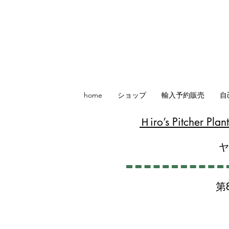
home
ショップ
輸入予約販売
自
​Ｈiro’s Pitcher P
第