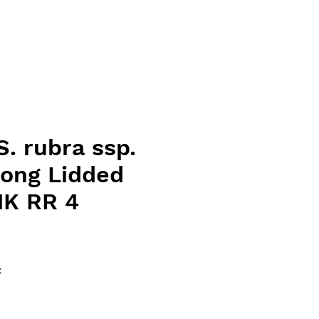
. rubra ssp.
Long Lidded
MK RR 4
ce
x