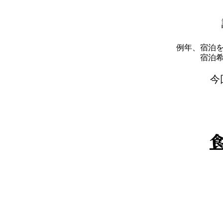
例年、宿泊
​宿
​