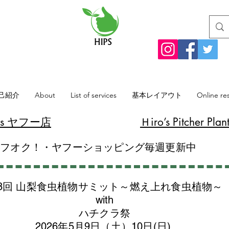
己紹介
About
List of services
基本レイアウト
Online re
lants ヤフー店
​Ｈiro’s Pitcher
ヤフオク！・ヤフーショッピング毎週更新中
8回 山梨食虫植物サミット～燃え上れ食虫植物～
with
​ハチクラ祭
2026年5月9日（土）10日(日)