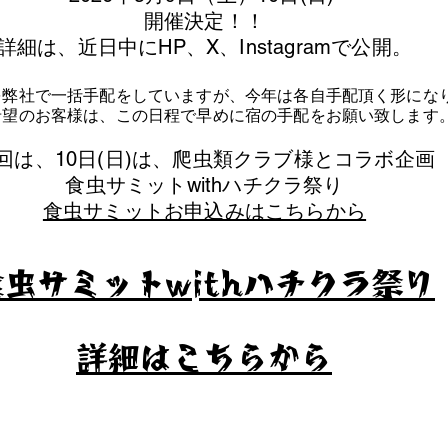
​開催決定！！
詳細は、近日中にHP、X、Instagramで公開。
を弊社で一括手配をしていますが、今年は各自手配頂く形にな
泊希望のお客様は、この日程で早めに宿の手配をお願い致します
今回は、10日(日)は、爬虫類クラブ様とコラボ企画
​食虫サミットwithハチクラ祭り
食虫サミットお申込みはこちらから
食虫サミットwithハチクラ祭り
​詳細はこちらから