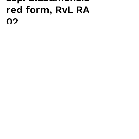
red form, RvL RA
02
Price
¥5,760
Excluding Sales Tax
Quantity
*
Add to Cart
Carnivrous And More 輸入予約苗
Sarracenia
お支払方法について