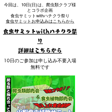
​今回は、10日(日)は、爬虫類クラブ様
とコラボ企画
​食虫サミットwithハチクラ祭り
食虫サミットお申込みはこちらから
食虫サミットwithハチクラ祭
り
​詳細はこちらから
10日のご参加は申し込み不要入場
無料です