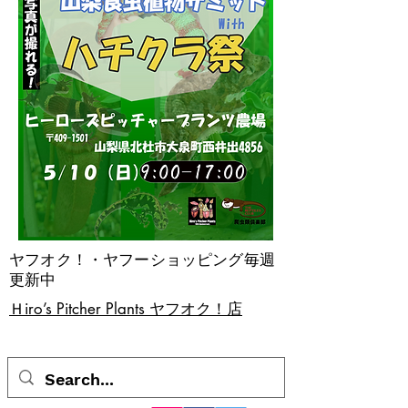
ヤフオク！・ヤフーショッピング毎週
更新中
​Ｈiro’s Pitcher Plants ヤフオク！店