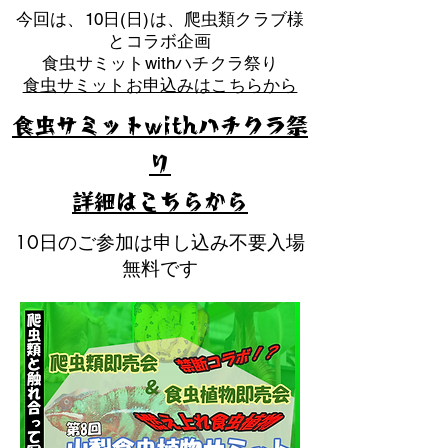
​今回は、10日(日)は、爬虫類クラブ様
とコラボ企画
​食虫サミットwithハチクラ祭り
食虫サミットお申込みはこちらから
食虫サミットwithハチクラ祭
り
​詳細はこちらから
10日のご参加は申し込み不要入場
無料です