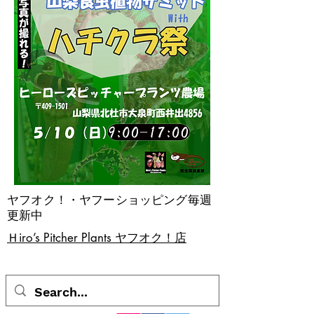
ヤフオク！・ヤフーショッピング毎週
更新中
​Ｈiro’s Pitcher Plants ヤフオク！店