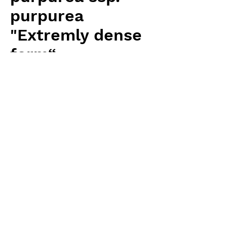
purpurea
"Extremly dense
form“
Price
¥5,120
Excluding Sales Tax
Quantity
*
Add to Cart
Carnivrous And More 輸入予約苗
Sarracenia