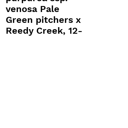
venosa Pale
Green pitchers x
Reedy Creek, 12-
14 cm
Price
¥5,760
Excluding Sales Tax
Quantity
*
Add to Cart
Carnivrous And More 輸入予約苗
Sarracenia