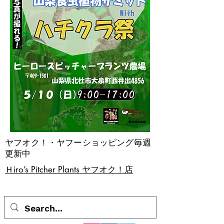
ヤフオク！・ヤフーショッピング毎週
更新中
​Ｈiro’s Pitcher Plants ヤフオク！店