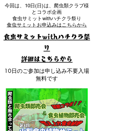
​今回は、10日(日)は、爬虫類クラブ様
とコラボ企画
​食虫サミットwithハチクラ祭り
食虫サミットお申込みはこちらから
食虫サミットwithハチクラ祭
り
​詳細はこちらから
10日のご参加は申し込み不要入場
無料です