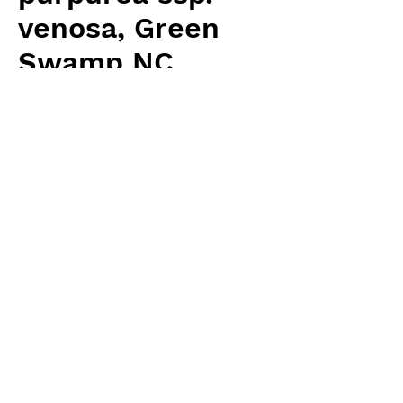
venosa, Green
Swamp NC
Price
¥6,400
Excluding Sales Tax
Quantity
*
Add to Cart
Carnivrous And More 輸入予約苗
Sarracenia
お支払方法について