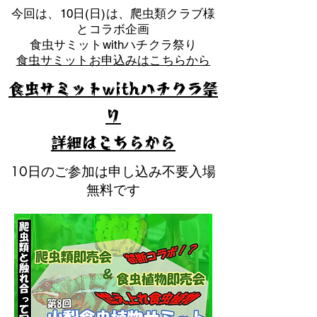
​今回は、10日(日)は、爬虫類クラブ様
とコラボ企画
​食虫サミットwithハチクラ祭り
食虫サミットお申込みはこちらから
食虫サミットwithハチクラ祭
り
​詳細はこちらから
10日のご参加は申し込み不要入場
無料です