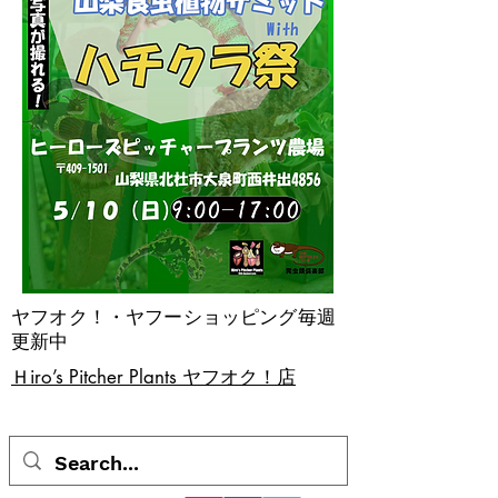
ヤフオク！・ヤフーショッピング毎週
更新中
​Ｈiro’s Pitcher Plants ヤフオク！店