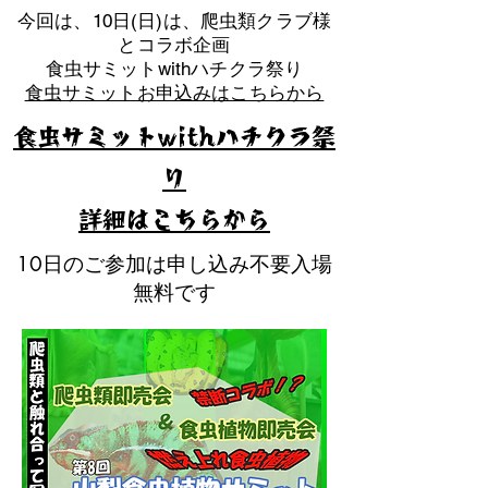
​今回は、10日(日)は、爬虫類クラブ様
とコラボ企画
​食虫サミットwithハチクラ祭り
食虫サミットお申込みはこちらから
食虫サミットwithハチクラ祭
り
​詳細はこちらから
10日のご参加は申し込み不要入場
無料です