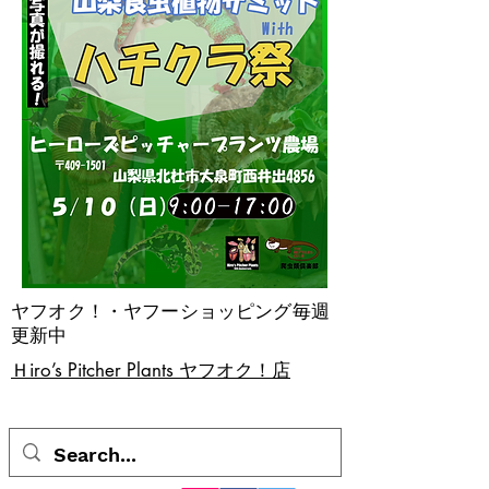
ヤフオク！・ヤフーショッピング毎週
更新中
​Ｈiro’s Pitcher Plants ヤフオク！店