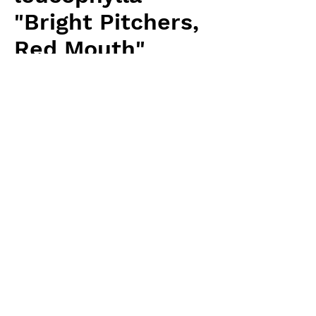
"Bright Pitchers,
Red Mouth"
Price
¥6,400
Excluding Sales Tax
Quantity
*
Add to Cart
Carnivrous And More 輸入予約苗
Sarracenia
お支払方法について