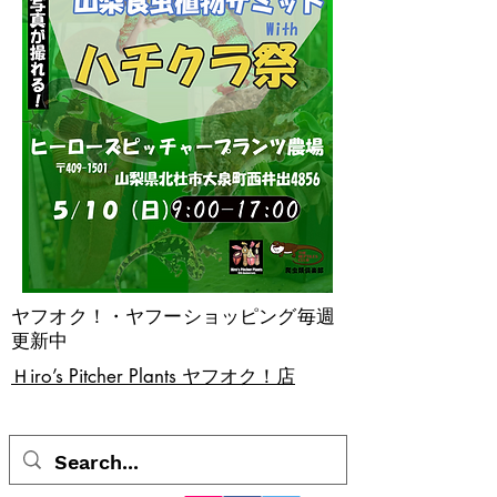
ヤフオク！・ヤフーショッピング毎週
更新中
​Ｈiro’s Pitcher Plants ヤフオク！店