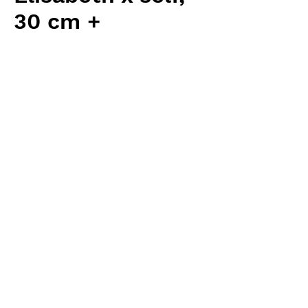
30 cm +
Price
¥5,760
Excluding Sales Tax
Quantity
*
Add to Cart
Carnivrous And More 輸入予約苗
Sarracenia
お支払方法について
輸入予約商品の場合には、お支払
返品・返金ポリシー