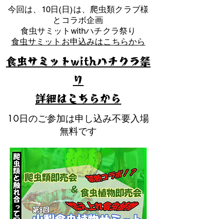
​今回は、10日(日)は、爬虫類クラブ様
とコラボ企画
​食虫サミットwithハチクラ祭り
食虫サミットお申込みはこちらから
食虫サミットwithハチクラ祭
り
​詳細はこちらから
10日のご参加は申し込み不要入場
無料です