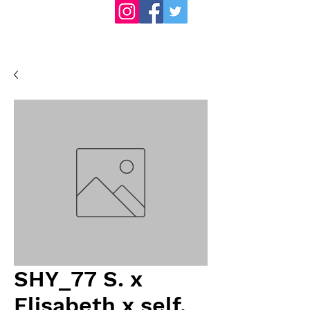
SHY_77 S. x
Elisabeth x self,