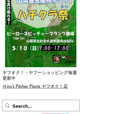
ヤフオク！・ヤフーショッピング毎週
更新中
​Ｈiro’s Pitcher Plants ヤフオク！店