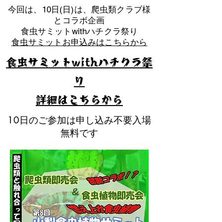
​今回は、10日(日)は、爬虫類クラブ様
とコラボ企画
​食虫サミットwithハチクラ祭り
食虫サミットお申込みはこちらから
食虫サミットwithハチクラ祭
り
​詳細はこちらから
10日のご参加は申し込み不要入場
無料です