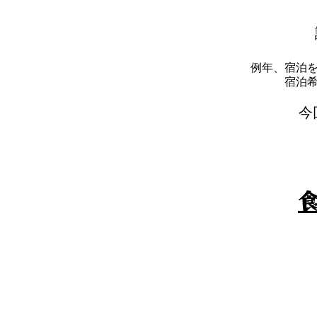
例年、宿泊
​宿
​