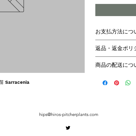
お支払方法につ
輸入予約商品の
返品・返金ポリ
わらず必ず
代金
paypal決済
ご予約後は、受
商品の配送につ
paypalご利
セル出来ません
商品入荷次第、p
商品入荷までに
ヤマト運輸でお
 Sarracenia
内致します。
遅い場合で3～
【商品発送のタ
います。
輸入予約商品は
万が一運送時の
ん
う商品が到着の
商品入荷が近く
hips@hiros-pitcherplants.com
り替えさせてい
絡いたしますの
上、同等の商品
い。
御座います。そ
【お届け日時に