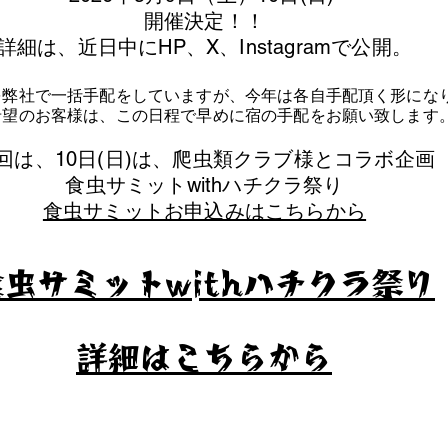
​開催決定！！
詳細は、近日中にHP、X、Instagramで公開。
を弊社で一括手配をしていますが、今年は各自手配頂く形にな
泊希望のお客様は、この日程で早めに宿の手配をお願い致します
今回は、10日(日)は、爬虫類クラブ様とコラボ企画
​食虫サミットwithハチクラ祭り
食虫サミットお申込みはこちらから
食虫サミットwithハチクラ祭り
​詳細はこちらから