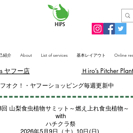
己紹介
About
List of services
基本レイアウト
Online re
lants ヤフー店
​Ｈiro’s Pitcher
ヤフオク！・ヤフーショッピング毎週更新中
8回 山梨食虫植物サミット～燃え上れ食虫植物～
with
​ハチクラ祭
2026年5月9日（土）10日(日)