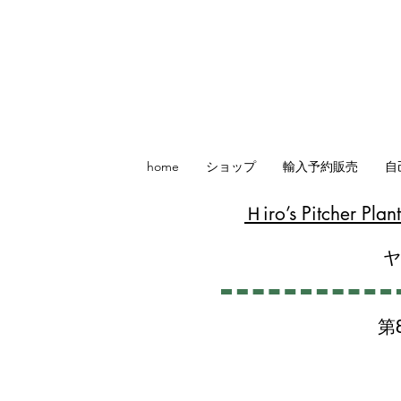
home
ショップ
輸入予約販売
自
​Ｈiro’s Pitcher P
第