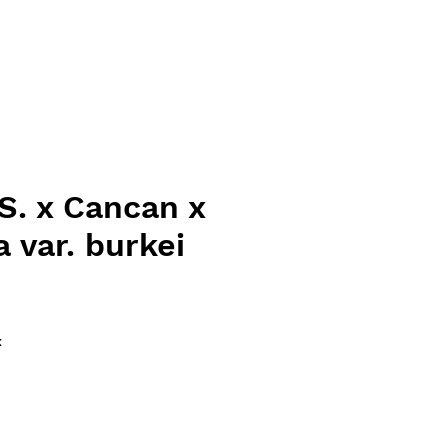
S. x Cancan x
 var. burkei
ce
x