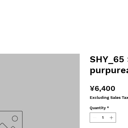
SHY_65 
purpurea
Pri
¥6,400
Excluding Sales Ta
Quantity
*