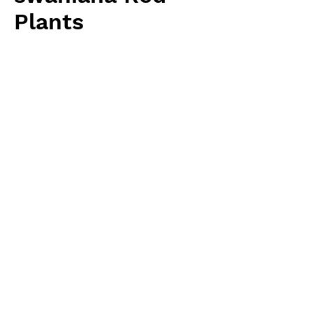
Plants
Price
¥5,120
Excluding Sales Tax
Quantity
*
Add to Cart
Carnivrous And More 輸入予約苗
Sarracenia
お支払方法について
輸入予約商品の場合には、お支払
返品・返金ポリシー