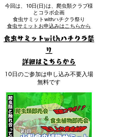
​今回は、10日(日)は、爬虫類クラブ様
とコラボ企画
​食虫サミットwithハチクラ祭り
食虫サミットお申込みはこちらから
食虫サミットwithハチクラ祭
り
​詳細はこちらから
10日のご参加は申し込み不要入場
無料です