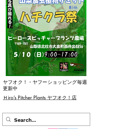
ヤフオク！・ヤフーショッピング毎週
更新中
​Ｈiro’s Pitcher Plants ヤフオク！店