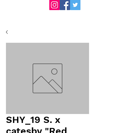
SHY_19 S. x
catesby "Red