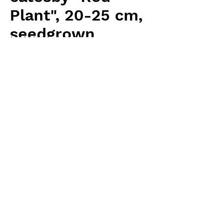
Plant", 20-25 cm,
seedgrown
Price
¥5,120
Excluding Sales Tax
Quantity
*
Add to Cart
Carnivrous And More 輸入予約苗
Sarracenia
お支払方法について