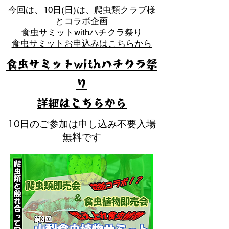
​今回は、10日(日)は、爬虫類クラブ様
とコラボ企画
​食虫サミットwithハチクラ祭り
食虫サミットお申込みはこちらから
食虫サミットwithハチクラ祭
り
​詳細はこちらから
10日のご参加は申し込み不要入場
無料です