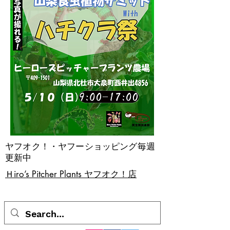
ヤフオク！・ヤフーショッピング毎週
更新中
​Ｈiro’s Pitcher Plants ヤフオク！店